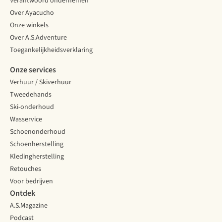
Verantwoord ondernemen
Over Ayacucho
Onze winkels
Over A.S.Adventure
Toegankelijkheidsverklaring
Onze services
Verhuur / Skiverhuur
Tweedehands
Ski-onderhoud
Wasservice
Schoenonderhoud
Schoenherstelling
Kledingherstelling
Retouches
Voor bedrijven
Ontdek
A.S.Magazine
Podcast