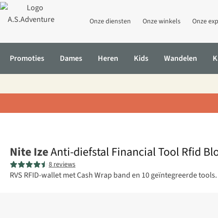
Onze diensten
Onze winkels
Onze exp
Promoties
Dames
Heren
Kids
Wandelen
K
Home
Anti-diefstal Financial Tool Rfid Blocking Wallet
Nite Ize
Anti-diefstal Financial Tool Rfid B
8 reviews
RVS RFID-wallet met Cash Wrap band en 10 geïntegreerde tools. In