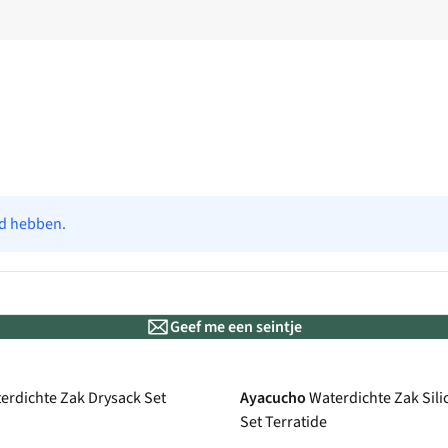
ad hebben.
Geef me een seintje
De keuze van A.S.
erdichte Zak Drysack Set
Ayacucho
Waterdichte Zak Sili
Set Terratide