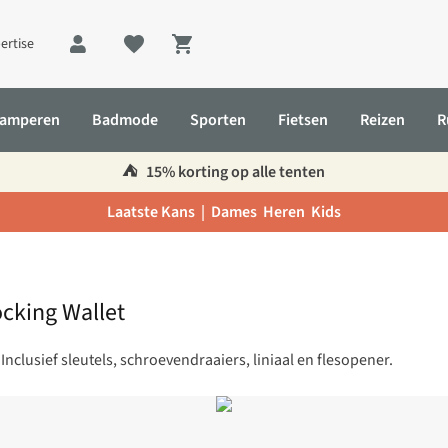
ertise
Shopping cart
amperen
Badmode
Sporten
Fietsen
Reizen
R
⛺️
15% korting op alle tenten
Laatste Kans |
Dames
Heren
Kids
locking Wallet
clusief sleutels, schroevendraaiers, liniaal en flesopener.