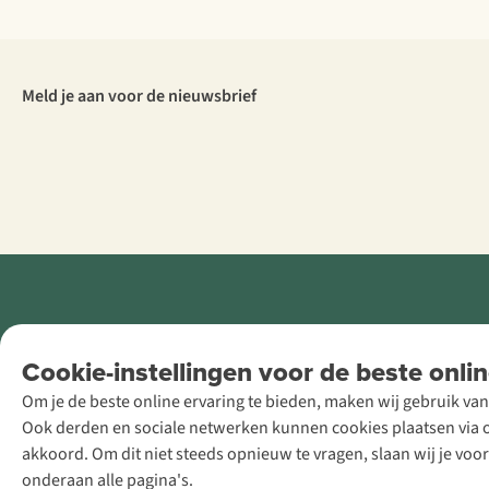
Meld je aan voor de nieuwsbrief
Retail Concepts
Cookie-instellingen voor de beste onlin
NV,
Om je de beste online ervaring te bieden, maken wij gebruik van
Smallandlaan
Ook derden en sociale netwerken kunnen cookies plaatsen via on
9, B-2660
akkoord. Om dit niet steeds opnieuw te vragen, slaan wij je voo
Hoboken
onderaan alle pagina's.