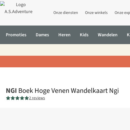
Onze diensten
Onze winkels
Onze exp
Promoties
Dames
Heren
Kids
Wandelen
K
Home
Boek Hoge Venen Wandelkaart Ngi
NGI
Boek Hoge Venen Wandelkaart Ngi
2 reviews