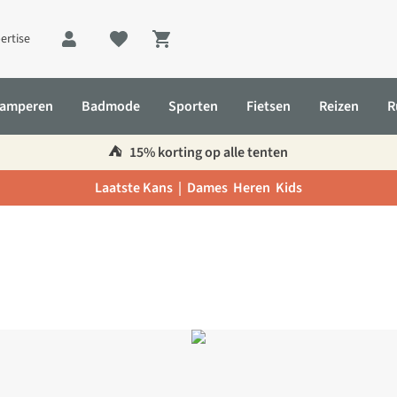
ertise
Shopping cart
amperen
Badmode
Sporten
Fietsen
Reizen
R
⛺️
15% korting op alle tenten
Laatste Kans |
Dames
Heren
Kids