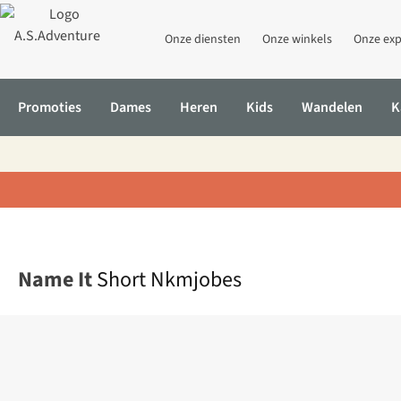
Onze diensten
Onze winkels
Onze exp
Promoties
Dames
Heren
Kids
Wandelen
K
Home
Short Nkmjobes
Name It
Short Nkmjobes