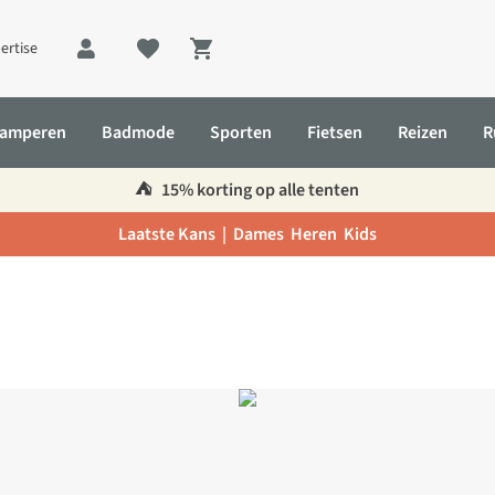
ertise
Shopping cart
amperen
Badmode
Sporten
Fietsen
Reizen
R
⛺️
15% korting op alle tenten
Laatste Kans |
Dames
Heren
Kids