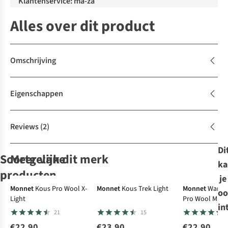
Klantenservice: ma-za
Alles over dit product
Omschrijving
Eigenschappen
Reviews
(2)
Di
Soortgelijke
Meer van dit merk
ka
producten
je
Monnet
Kous Pro Wool X-
Monnet
Kous Trek Light
Monnet
Wande
oo
Light
Pro Wool Mid X
Ayacucho
Ayacucho
FALKE
Ayacucho
in
21
15
Wandelsokken
Wandelsokken
Wandelsokken
Wandelsokken
Ultra Light Crew
Ultra Light Mini 2-
Tk2 Cool
Ultra Light Crew
€22,90
€23,90
€22,90