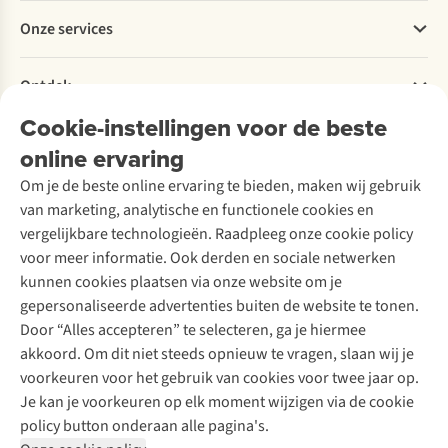
Betalen
voor
voor
Portugese
Werken bij A.S.Adventure
Onze services
3
een
kust.
Levering
Explore More
dagen.
ontdekkingstocht
Onze
Retourneren
Verantwoord ondernemen
in
collega's
Verhuur / Skiverhuur
Bestelling herroepen
Ontdek
Over Ayacucho
eigen
Katrien
Tweedehands
Onderhoud en herstellingen
streek!
en
Onze winkels
Cookie-instellingen voor de beste
Ski-onderhoud
A.S.Magazine
Axelle
Garantie
Over A.S.Adventure
Wasservice
wandelden
online ervaring
Podcast
Contact
Toegankelijkheidsverklaring
elk
Schoenonderhoud
Explore Academy
Om je de beste online ervaring te bieden, maken wij gebruik
een
Schoenherstelling
Explore Camp
van marketing, analytische en functionele cookies en
ander
Meld je aan voor de nieuwsbrief
Kledingherstelling
Gear Check
deel
vergelijkbare technologieën. Raadpleeg onze cookie policy
Retouches
van
Inspiratie & advies
voor meer informatie. Ook derden en sociale netwerken
de
Voor bedrijven
Follow us
kunnen cookies plaatsen via onze website om je
route
gepersonaliseerde advertenties buiten de website te tonen.
en
Door “Alles accepteren” te selecteren, ga je hiermee
ontdekten
dat
akkoord. Om dit niet steeds opnieuw te vragen, slaan wij je
dezelfde
voorkeuren voor het gebruik van cookies voor twee jaar op.
trail
Je kan je voorkeuren op elk moment wijzigen via de cookie
onderweg
Disclaimer
Privacy Policy
Algemene voorwaarden
policy button onderaan alle pagina's.
verrassend
Cookie Policy