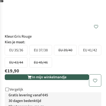
Kleur
:
Gris Rouge
Kies je maat:
EU 35/36
EU 37/38
EU 39/40
EU 41/42
EU 43/44
EU 45/46
€19,90
In mijn winkelmandje
Vergelijk
Gratis levering vanaf €45
30 dagen bedenktijd