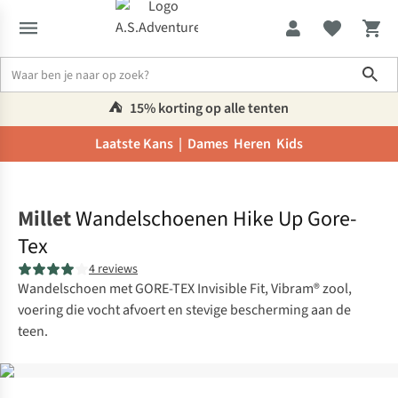
Sho
⛺️
15% korting op alle tenten
Laatste Kans |
Dames
Heren
Kids
Home
Millet
Wandelschoenen Hike Up Gore-
Tex
4 reviews
Wandelschoen met GORE-TEX Invisible Fit, Vibram® zool,
voering die vocht afvoert en stevige bescherming aan de
teen.