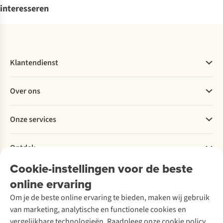
interesseren
Klantendienst
Veelgestelde vragen
Over ons
Bestellen
Betalen
Werken bij A.S.Adventure
Onze services
Levering
Explore More
Retourneren
Verantwoord ondernemen
Verhuur / Skiverhuur
Bestelling herroepen
Ontdek
Over Ayacucho
Tweedehands
Onderhoud en herstellingen
Onze winkels
Cookie-instellingen voor de beste
Ski-onderhoud
A.S.Magazine
Garantie
Over A.S.Adventure
Wasservice
online ervaring
Podcast
Contact
Toegankelijkheidsverklaring
Schoenonderhoud
Explore Academy
Om je de beste online ervaring te bieden, maken wij gebruik
Schoenherstelling
Explore Camp
van marketing, analytische en functionele cookies en
Meld je aan voor de nieuwsbrief
Kledingherstelling
Gear Check
vergelijkbare technologieën. Raadpleeg onze cookie policy