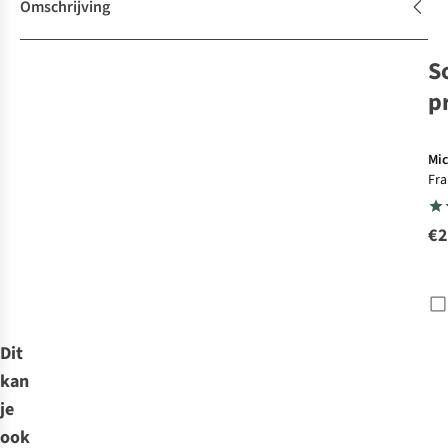
Omschrijving
S
p
Mic
Fra
roa
Fra
€2
Dit
kan
je
ook