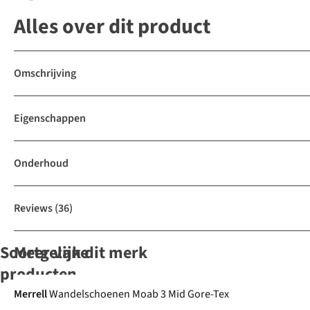
Alles over dit product
Omschrijving
Eigenschappen
Onderhoud
Reviews
(36)
Soortgelijke
Meer van dit merk
Gore-Tex
producten
Gore-Tex
Gore-Tex
Gore-Tex
Gore-Tex
Merrell
Wandelschoenen Moab 3 Mid Gore-Tex