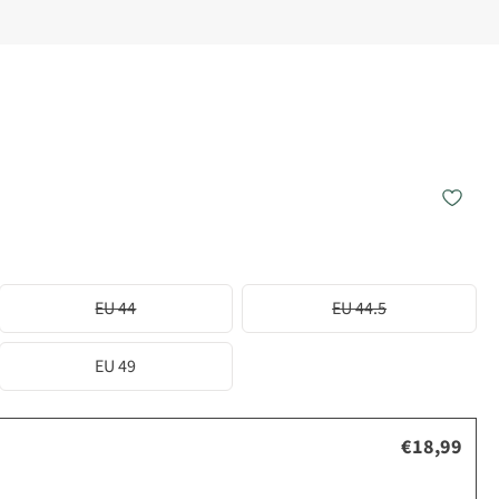
EU 44
EU 44.5
EU 49
€18,99