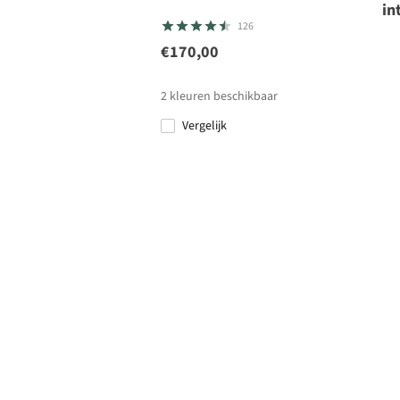
in
126
€170,00
2
kleuren beschikbaar
Vergelijk