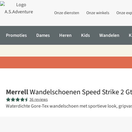
Onze diensten
Onze winkels
Onze exp
Promoties
Dames
Heren
Kids
Wandelen
K
Home
Wandelschoenen Speed Strike 2 Gtx
Merrell
Wandelschoenen Speed Strike 2 G
36 reviews
Waterdichte Gore-Tex wandelschoen met sportieve look, gripvast