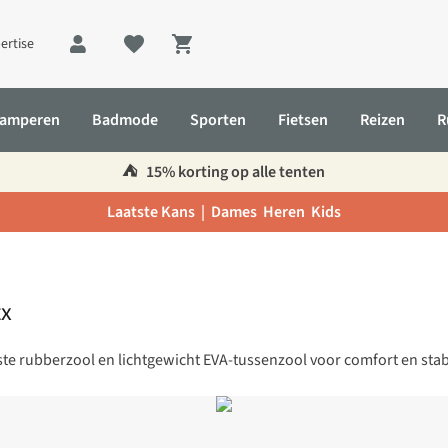
ertise
Shopping cart
amperen
Badmode
Sporten
Fietsen
Reizen
R
⛺️
15% korting op alle tenten
Laatste Kans |
Dames
Heren
Kids
tx
e rubberzool en lichtgewicht EVA-tussenzool voor comfort en stabil