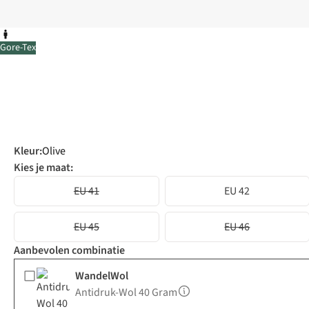
Gore-Tex
Kleur
:
Olive
Kies je maat:
EU 41
EU 42
EU 45
EU 46
Aanbevolen combinatie
WandelWol
Antidruk-Wol 40 Gram