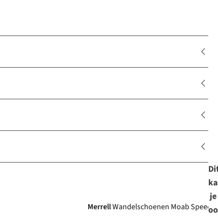
Di
ka
Gore-Tex
je
Merrell
Wandelschoenen Moab Speed 2 
oo