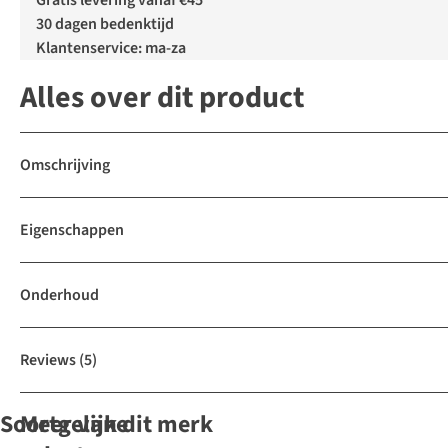
Gratis levering vanaf €45
30 dagen bedenktijd
Klantenservice: ma-za
Alles over dit product
Omschrijving
Eigenschappen
Onderhoud
Reviews
(5)
Soortgelijke
Meer van dit merk
Gore-Tex