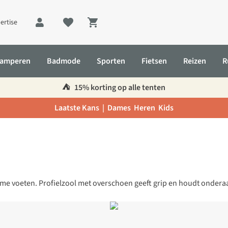
ertise
Shopping cart
amperen
Badmode
Sporten
Fietsen
Reizen
R
⛺️
15% korting op alle tenten
Laatste Kans |
Dames
Heren
Kids
rme voeten. Profielzool met overschoen geeft grip en houdt ondera