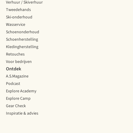
Verhuur / Skiverhuur
bergketen
Tweedehands
prijs.
Ski-onderhoud
Wasservice
Schoenonderhoud
Schoenherstelling
Kledingherstelling
Retouches
Voor bedrijven
Ontdek
A.S.Magazine
Podcast
Explore Academy
Explore Camp
Gear Check
Inspiratie & advies