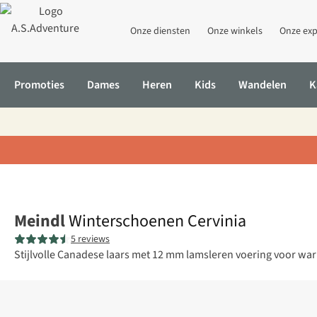
Onze diensten
Onze winkels
Onze exp
Promoties
Dames
Heren
Kids
Wandelen
K
Home
Winterschoenen Cervinia
Meindl
Winterschoenen Cervinia
5 reviews
Stijlvolle Canadese laars met 12 mm lamsleren voering voor wa