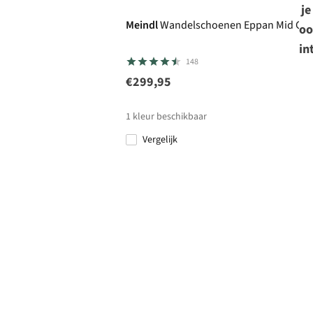
je
Meindl
Wandelschoenen Eppan Mid Gor
oo
in
148
€299,95
1
kleur beschikbaar
Vergelijk