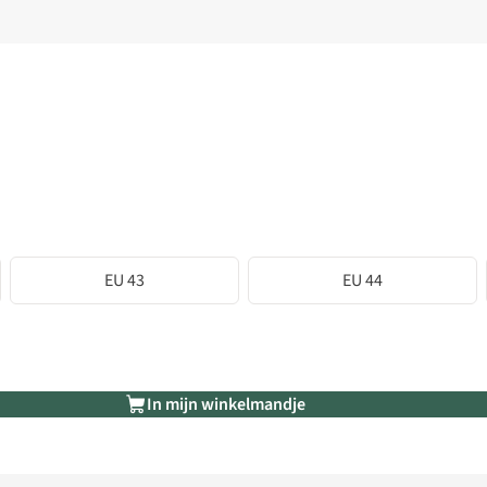
EU 43
EU 44
In mijn winkelmandje