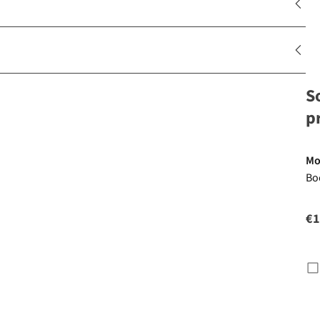
S
p
Mo
Bo
Ti
M
€1