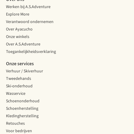
Werken bij A.S.Adventure
Explore More
Verantwoord ondernemen
Over Ayacucho
Onze winkels
Over A.S.Adventure
Toegankelijkheidsverklaring
Onze services
Verhuur / Skiverhuur
Tweedehands
Ski-onderhoud
Wasservice
Schoenonderhoud
Schoenherstelling
Kledingherstelling
Retouches
Voor bedrijven