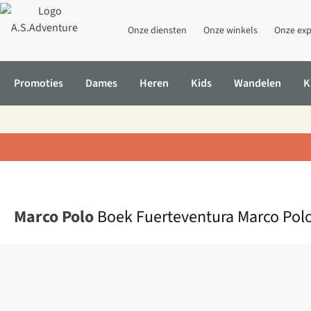
Onze diensten
Onze winkels
Onze exp
Promoties
Dames
Heren
Kids
Wandelen
K
Home
Boek Fuerteventura Marco Polo Nl + Kaart
Marco Polo
Boek Fuerteventura Marco Polo