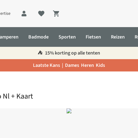
ertise
Shopping cart
amperen
Badmode
Sporten
Fietsen
Reizen
R
⛺️
15% korting op alle tenten
Laatste Kans |
Dames
Heren
Kids
 Nl + Kaart