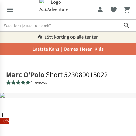
Sho
⛺️
15% korting op alle tenten
Laatste Kans |
Dames
Heren
Kids
Home
Marc O'Polo
Short 523080015022
4 reviews
-50%