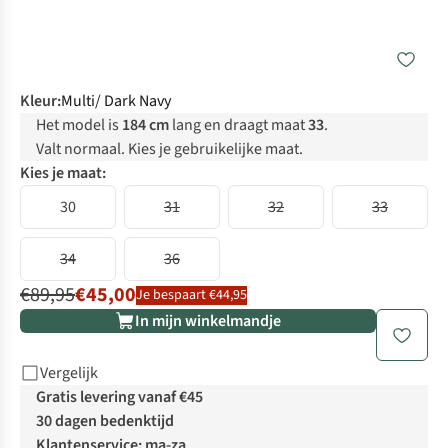
Kleur
:
Multi/ Dark Navy
Het model is
184 cm
lang en draagt maat
33
.
Valt normaal. Kies je gebruikelijke maat.
Kies je maat:
30
31
32
33
34
36
€89,95
€45,00
Je bespaart €44,95
In mijn winkelmandje
Vergelijk
Gratis levering vanaf €45
30 dagen bedenktijd
Klantenservice: ma-za