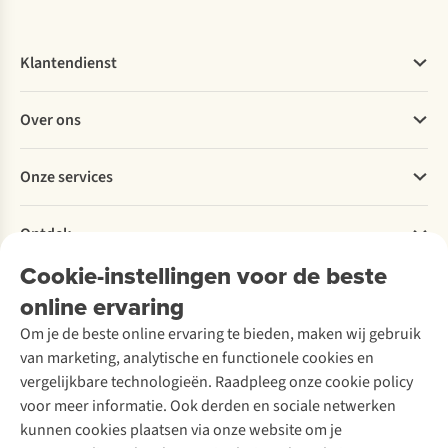
Klantendienst
Veelgestelde vragen
Over ons
Bestellen
Betalen
Werken bij A.S.Adventure
Onze services
Levering
Explore More
Retourneren
Verantwoord ondernemen
Verhuur / Skiverhuur
Bestelling herroepen
Ontdek
Over Ayacucho
Tweedehands
Onderhoud en herstellingen
Onze winkels
Cookie-instellingen voor de beste
Ski-onderhoud
A.S.Magazine
Garantie
Over A.S.Adventure
Wasservice
online ervaring
Podcast
Contact
Toegankelijkheidsverklaring
Schoenonderhoud
Explore Academy
Om je de beste online ervaring te bieden, maken wij gebruik
Schoenherstelling
Explore Camp
van marketing, analytische en functionele cookies en
Meld je aan voor de nieuwsbrief
Kledingherstelling
Gear Check
vergelijkbare technologieën. Raadpleeg onze cookie policy
Retouches
Inspiratie & advies
voor meer informatie. Ook derden en sociale netwerken
Voor bedrijven
Follow us
kunnen cookies plaatsen via onze website om je