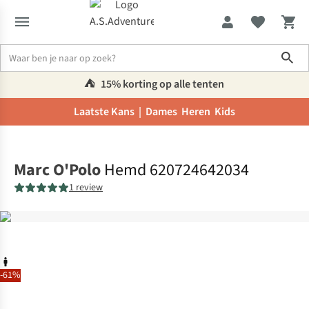
Sho
⛺️
15% korting op alle tenten
Laatste Kans |
Dames
Heren
Kids
Home
Marc O'Polo
Hemd 620724642034
1 review
-61%