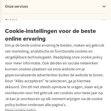
Betalen
Werken bij A.S.Adventure
Onze services
Levering
Explore More
Retourneren
Verantwoord ondernemen
Verhuur / Skiverhuur
Bestelling herroepen
Ontdek
Over Ayacucho
Tweedehands
Onderhoud en herstellingen
Onze winkels
Cookie-instellingen voor de beste
Ski-onderhoud
A.S.Magazine
Garantie
Over A.S.Adventure
Wasservice
online ervaring
Podcast
Contact
Toegankelijkheidsverklaring
Schoenonderhoud
Explore Academy
Om je de beste online ervaring te bieden, maken wij gebruik
Schoenherstelling
Explore Camp
van marketing, analytische en functionele cookies en
Meld je aan voor de nieuwsbrief
Kledingherstelling
Gear Check
vergelijkbare technologieën. Raadpleeg onze cookie policy
Retouches
Inspiratie & advies
voor meer informatie. Ook derden en sociale netwerken
Voor bedrijven
Follow us
kunnen cookies plaatsen via onze website om je
gepersonaliseerde advertenties buiten de website te tonen.
Door “Alles accepteren” te selecteren, ga je hiermee
akkoord. Om dit niet steeds opnieuw te vragen, slaan wij je
voorkeuren voor het gebruik van cookies voor twee jaar op.
Je kan je voorkeuren op elk moment wijzigen via de cookie
Disclaimer
Privacy Policy
Algemene voorwaarden
policy button onderaan alle pagina's.
Cookie Policy
Onze cookie policy