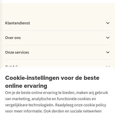
Klantendienst
Veelgestelde vragen
Over ons
Bestellen
Betalen
Werken bij A.S.Adventure
Onze services
Levering
Explore More
Retourneren
Verantwoord ondernemen
Verhuur / Skiverhuur
Bestelling herroepen
Ontdek
Over Ayacucho
Tweedehands
Onderhoud en herstellingen
Onze winkels
Cookie-instellingen voor de beste
Ski-onderhoud
A.S.Magazine
Garantie
Over A.S.Adventure
Wasservice
online ervaring
Podcast
Contact
Toegankelijkheidsverklaring
Schoenonderhoud
Explore Academy
Om je de beste online ervaring te bieden, maken wij gebruik
Schoenherstelling
Explore Camp
van marketing, analytische en functionele cookies en
Meld je aan voor de nieuwsbrief
Kledingherstelling
Gear Check
vergelijkbare technologieën. Raadpleeg onze cookie policy
Retouches
Inspiratie & advies
voor meer informatie. Ook derden en sociale netwerken
Voor bedrijven