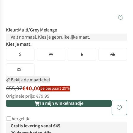
Kleur
:
Multi/Grey Melange
Valt normaal. Kies je gebruikelijke maat.
Kies je maat:
S
M
L
XL
XXL
Bekijk de maattabel
€55,97
€40,00
Je bespaart 29%
Originele prijs: €79,95
In mijn winkelmandje
Vergelijk
Gratis levering vanaf €45