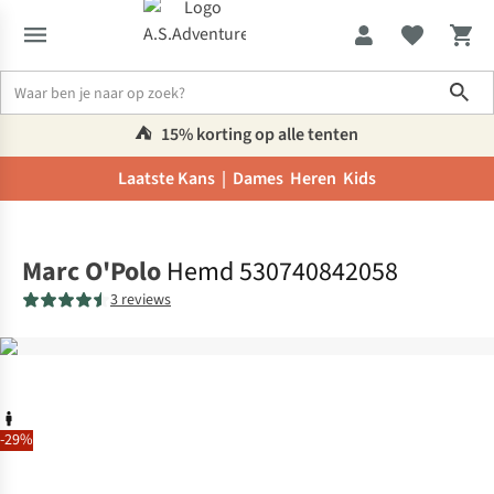
Sho
⛺️
15% korting op alle tenten
Laatste Kans |
Dames
Heren
Kids
Home
Marc O'Polo
Hemd 530740842058
3 reviews
-29%