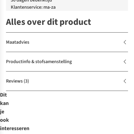
30 dagen bedenktijd
Klantenservice: ma-za
Alles over dit product
Maatadvies
Productinfo & stofsamenstelling
Reviews
(3)
Dit
kan
je
ook
interesseren