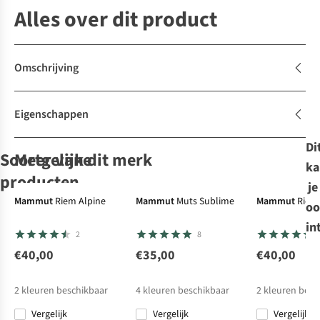
Alles over dit product
Omschrijving
Eigenschappen
Di
Soortgelijke
Meer van dit merk
ka
producten
je
Expert review
Mammut
Riem Alpine
Mammut
Muts Sublime
Mammut
Riem
oo
Buff
Buff
Muts
Buff
Muts
Sprayway
Muts
Muts
in
2
8
Heavyweight
Merino
Merino Wool
Foel Beanie
Merino Beanie
Heavyweight
Thermal Solid
€40,00
€35,00
€40,00
21
8
44
42
Indigo
Beanie Solid
Black
€38,95
€38,95
€38,95
€30,00
Cloud
2
kleuren beschikbaar
4
kleuren beschikbaar
2
kleuren besc
Vergelijk
Vergelijk
Vergelijk