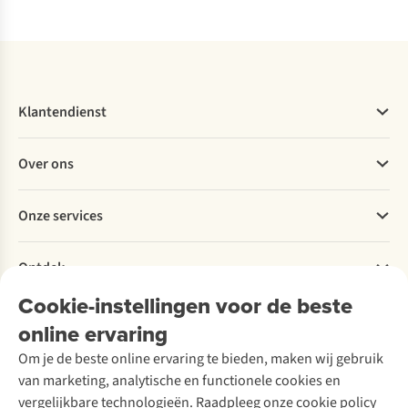
Vergelijk
Vergelijk
Vergelijk
Vergelijk
Klantendienst
Veelgestelde vragen
Over ons
Bestellen
Betalen
Werken bij A.S.Adventure
Onze services
Levering
Explore More
Retourneren
Verantwoord ondernemen
Verhuur / Skiverhuur
Bestelling herroepen
Ontdek
Over Ayacucho
Tweedehands
Onderhoud en herstellingen
Onze winkels
Cookie-instellingen voor de beste
Ski-onderhoud
A.S.Magazine
Garantie
Over A.S.Adventure
Wasservice
online ervaring
Podcast
Contact
Toegankelijkheidsverklaring
Schoenonderhoud
Explore Academy
Om je de beste online ervaring te bieden, maken wij gebruik
Schoenherstelling
Explore Camp
van marketing, analytische en functionele cookies en
Meld je aan voor de nieuwsbrief
Kledingherstelling
Gear Check
vergelijkbare technologieën. Raadpleeg onze cookie policy