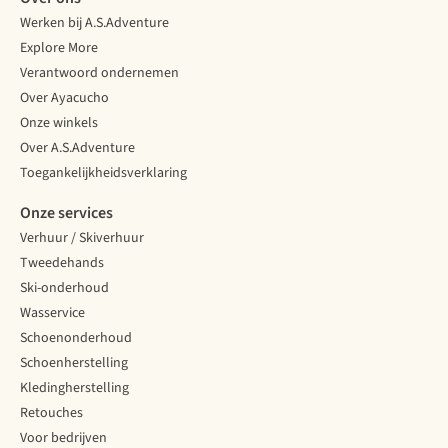
Werken bij A.S.Adventure
Explore More
Verantwoord ondernemen
Over Ayacucho
Onze winkels
Over A.S.Adventure
Toegankelijkheidsverklaring
Onze services
Verhuur / Skiverhuur
Tweedehands
Ski-onderhoud
Wasservice
Schoenonderhoud
Schoenherstelling
Kledingherstelling
Retouches
Voor bedrijven