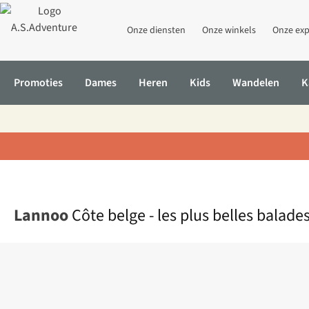
Onze diensten
Onze winkels
Onze exp
Promoties
Dames
Heren
Kids
Wandelen
K
Home
Côte belge - les plus belles balades à vélo lepointnoeud
Lannoo
Côte belge - les plus belles balade