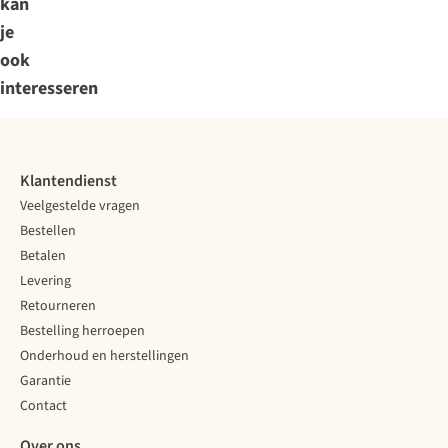
kan
je
ook
interesseren
Klantendienst
Veelgestelde vragen
Bestellen
Betalen
Levering
Retourneren
Bestelling herroepen
Onderhoud en herstellingen
Garantie
Contact
Over ons