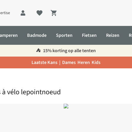
ertise
Shopping cart
amperen
Badmode
Sporten
Fietsen
Reizen
R
⛺️
15% korting op alle tenten
Laatste Kans |
Dames
Heren
Kids
s à vélo lepointnoeud