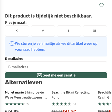
Dit product is tijdelijk niet beschikbaar.
Kies je maat:
S
M
L
XL
We sturen je een mailtje als we dit artikel weer op 
voorraad hebben.
E-mailadres
Geef me een seintje
Alternatieven
Menstruatiezwemslip
-30%
-3
Moi et marie
Bikinibroekje
Beachlife
Bikini Reflecting
Beachlife
Wave Menstruatie zwemslip
Pond
Raisin Gli
Lage Taille
27
30
€24,99
€41,97
€
€59,95
€39,95