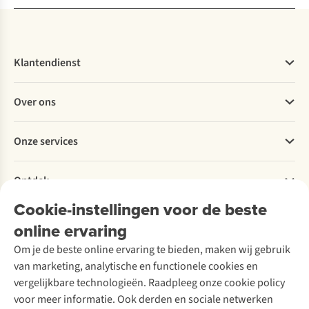
Klantendienst
Veelgestelde vragen
Over ons
Bestellen
Betalen
Werken bij A.S.Adventure
Onze services
Levering
Explore More
Retourneren
Verantwoord ondernemen
Verhuur / Skiverhuur
Bestelling herroepen
Ontdek
Over Ayacucho
Tweedehands
Onderhoud en herstellingen
Onze winkels
Cookie-instellingen voor de beste
Ski-onderhoud
A.S.Magazine
Garantie
Over A.S.Adventure
Wasservice
online ervaring
Podcast
Contact
Toegankelijkheidsverklaring
Schoenonderhoud
Explore Academy
Om je de beste online ervaring te bieden, maken wij gebruik
Schoenherstelling
Explore Camp
van marketing, analytische en functionele cookies en
Meld je aan voor de nieuwsbrief
Kledingherstelling
Gear Check
vergelijkbare technologieën. Raadpleeg onze cookie policy
Retouches
Inspiratie & advies
voor meer informatie. Ook derden en sociale netwerken
Voor bedrijven