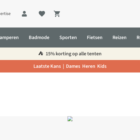
ertise
Shopping cart
amperen
Badmode
Sporten
Fietsen
Reizen
R
⛺️
15% korting op alle tenten
Laatste Kans |
Dames
Heren
Kids