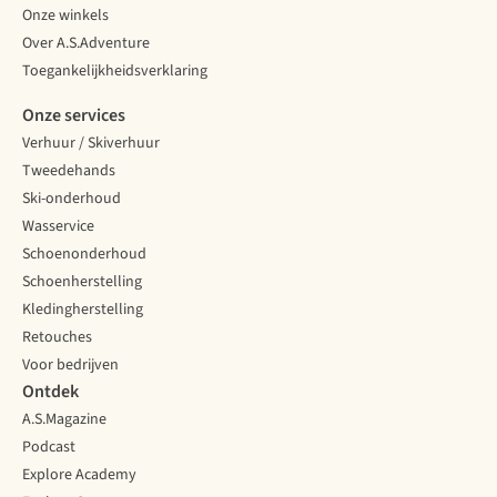
Onze winkels
Over A.S.Adventure
Toegankelijkheidsverklaring
Onze services
Verhuur / Skiverhuur
Tweedehands
Ski-onderhoud
Wasservice
Schoenonderhoud
Schoenherstelling
Kledingherstelling
Retouches
Voor bedrijven
Ontdek
A.S.Magazine
Podcast
Explore Academy