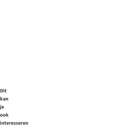
Dit
kan
je
ook
interesseren