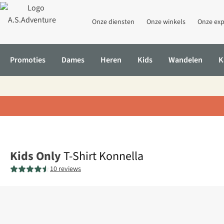
Onze diensten
Onze winkels
Onze exp
Promoties
Dames
Heren
Kids
Wandelen
K
Home
T-Shirt Konnella
Kids Only
T-Shirt Konnella
10 reviews