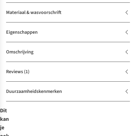
Materiaal & wasvoorschrift
Eigenschappen
Omschrijving
Reviews
(1)
Duurzaamheidskenmerken
Dit
kan
je