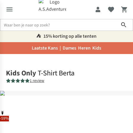
Sho
⛺️
15% korting op alle tenten
Laatste Kans |
Dames
Heren
Kids
Home
Kids Only
T-Shirt Berta
1 review
-59%