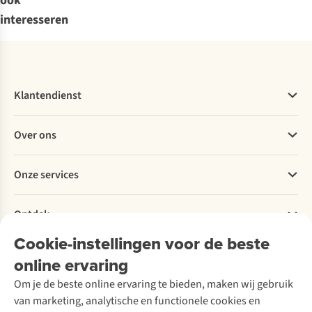
ook
interesseren
Klantendienst
Veelgestelde vragen
Over ons
Bestellen
Betalen
Werken bij A.S.Adventure
Onze services
Levering
Explore More
Retourneren
Verantwoord ondernemen
Verhuur / Skiverhuur
Bestelling herroepen
Ontdek
Over Ayacucho
Tweedehands
Onderhoud en herstellingen
Onze winkels
Cookie-instellingen voor de beste
Ski-onderhoud
A.S.Magazine
Garantie
Over A.S.Adventure
Wasservice
online ervaring
Podcast
Contact
Toegankelijkheidsverklaring
Schoenonderhoud
Explore Academy
Om je de beste online ervaring te bieden, maken wij gebruik
Schoenherstelling
Explore Camp
van marketing, analytische en functionele cookies en
Meld je aan voor de nieuwsbrief
Kledingherstelling