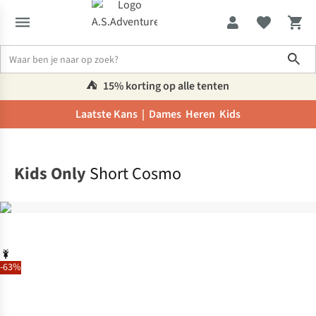
Sho
⛺️
15% korting op alle tenten
Laatste Kans |
Dames
Heren
Kids
Home
Kids Only
Short Cosmo
-63%