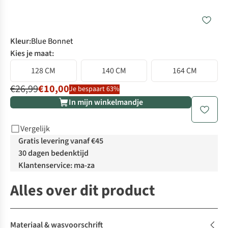
Kleur
:
Blue Bonnet
Kies je maat:
128 CM
140 CM
164 CM
€26,99
€10,00
Je bespaart 63%
In mijn winkelmandje
Vergelijk
Gratis levering vanaf €45
30 dagen bedenktijd
Klantenservice: ma-za
Alles over dit product
Materiaal & wasvoorschrift