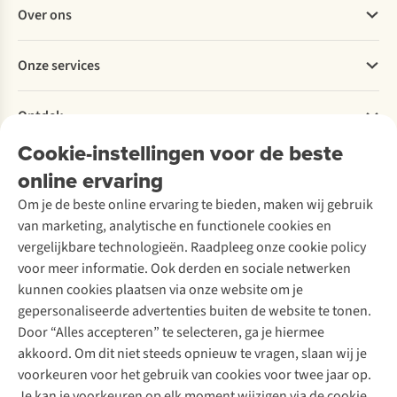
Veelgestelde vragen
Over ons
Bestellen
Betalen
Werken bij A.S.Adventure
Onze services
Levering
Explore More
Retourneren
Verantwoord ondernemen
Verhuur / Skiverhuur
Bestelling herroepen
Ontdek
Over Ayacucho
Tweedehands
Onderhoud en herstellingen
Onze winkels
Cookie-instellingen voor de beste
Ski-onderhoud
A.S.Magazine
Garantie
Over A.S.Adventure
Wasservice
online ervaring
Podcast
Contact
Toegankelijkheidsverklaring
Schoenonderhoud
Explore Academy
Om je de beste online ervaring te bieden, maken wij gebruik
Schoenherstelling
Explore Camp
van marketing, analytische en functionele cookies en
Meld je aan voor de nieuwsbrief
Kledingherstelling
Gear Check
vergelijkbare technologieën. Raadpleeg onze cookie policy
Retouches
Inspiratie & advies
voor meer informatie. Ook derden en sociale netwerken
Voor bedrijven
Follow us
kunnen cookies plaatsen via onze website om je
gepersonaliseerde advertenties buiten de website te tonen.
Door “Alles accepteren” te selecteren, ga je hiermee
akkoord. Om dit niet steeds opnieuw te vragen, slaan wij je
voorkeuren voor het gebruik van cookies voor twee jaar op.
Je kan je voorkeuren op elk moment wijzigen via de cookie