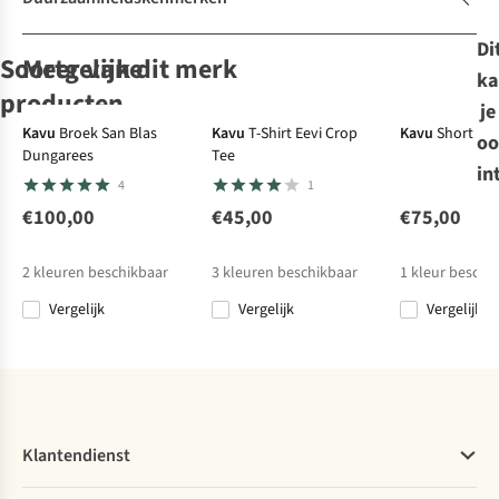
Di
Soortgelijke
Meer van dit merk
ka
producten
je
Kavu
Broek San Blas
Kavu
T-Shirt Eevi Crop
Kavu
Short Chil
oo
Dungarees
Tee
Columbia
Columbia
Sprayway
Sprayway
in
4
1
Fleece Benton
Fleece Benton
Fleece Linhay
Fleece Linhay
Springs™ 1/2
Springs™ 1/2
Hooded Top
Hooded Top
€100,00
€45,00
€75,00
1
1
Snap Pull Over
Snap Pull Over
€50,00
€50,00
€55,00
€55,00
II
II
2
kleuren beschikbaar
3
kleuren beschikbaar
1
kleur beschi
Vergelijk
Vergelijk
Vergelijk
%
Vergelijk
Vergelijk
Vergelijk
Vergelijk
Klantendienst