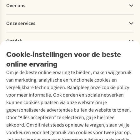
Veelgestelde vragen
Over ons
Bestellen
Betalen
Werken bij A.S.Adventure
Onze services
Levering
Explore More
Retourneren
Verantwoord ondernemen
Verhuur / Skiverhuur
Bestelling herroepen
Ontdek
Over Ayacucho
Tweedehands
Onderhoud en herstellingen
Onze winkels
Cookie-instellingen voor de beste
Ski-onderhoud
A.S.Magazine
Garantie
Over A.S.Adventure
Wasservice
online ervaring
Podcast
Contact
Toegankelijkheidsverklaring
Schoenonderhoud
Explore Academy
Om je de beste online ervaring te bieden, maken wij gebruik
Schoenherstelling
Explore Camp
van marketing, analytische en functionele cookies en
Meld je aan voor de nieuwsbrief
Kledingherstelling
Gear Check
vergelijkbare technologieën. Raadpleeg onze cookie policy
Retouches
Inspiratie & advies
voor meer informatie. Ook derden en sociale netwerken
Voor bedrijven
Follow us
kunnen cookies plaatsen via onze website om je
gepersonaliseerde advertenties buiten de website te tonen.
Door “Alles accepteren” te selecteren, ga je hiermee
akkoord. Om dit niet steeds opnieuw te vragen, slaan wij je
voorkeuren voor het gebruik van cookies voor twee jaar op.