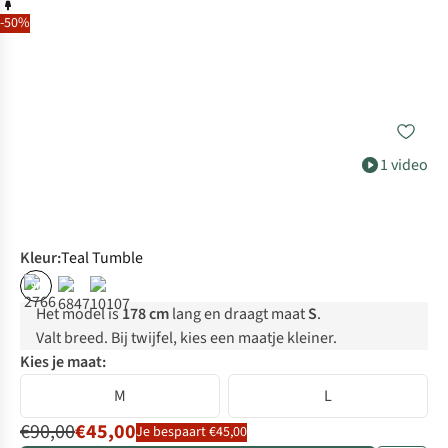
-50%
1 video
Kleur
:
Teal Tumble
%
Het model is
178 cm
lang en draagt maat
S
.
Valt breed. Bij twijfel, kies een maatje kleiner.
Kies je maat:
M
L
€90,00
€45,00
Je bespaart €45,00