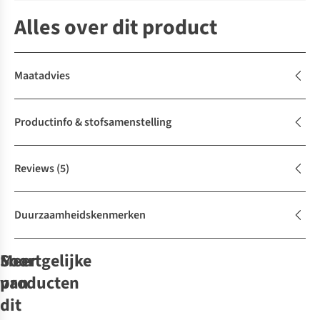
Alles over dit product
Maatadvies
Productinfo & stofsamenstelling
Reviews
(5)
Duurzaamheidskenmerken
Soortgelijke
Meer
producten
van
New
New
dit