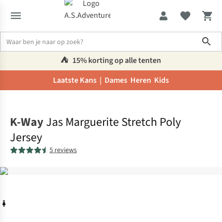
Sho
⛺️
15% korting op alle tenten
Laatste Kans |
Dames
Heren
Kids
Home
K-Way
Jas Marguerite Stretch Poly
Jersey
5 reviews