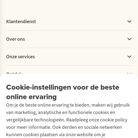
Klantendienst
Veelgestelde vragen
Over ons
Bestellen
Betalen
Werken bij A.S.Adventure
Onze services
Levering
Explore More
Retourneren
Verantwoord ondernemen
Verhuur / Skiverhuur
Bestelling herroepen
Ontdek
Over Ayacucho
Tweedehands
Onderhoud en herstellingen
Onze winkels
Cookie-instellingen voor de beste
Ski-onderhoud
A.S.Magazine
Garantie
Over A.S.Adventure
Wasservice
online ervaring
Podcast
Contact
Toegankelijkheidsverklaring
Schoenonderhoud
Explore Academy
Om je de beste online ervaring te bieden, maken wij gebruik
Schoenherstelling
Explore Camp
van marketing, analytische en functionele cookies en
Meld je aan voor de nieuwsbrief
Kledingherstelling
Gear Check
vergelijkbare technologieën. Raadpleeg onze cookie policy
Retouches
Inspiratie & advies
voor meer informatie. Ook derden en sociale netwerken
Voor bedrijven
Follow us
kunnen cookies plaatsen via onze website om je