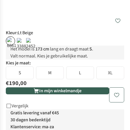
Kleur
:
Lt Beige
Het model is
173 cm
lang en draagt maat
S
.
Valt normaal. Kies je gebruikelijke maat.
Kies je maat:
S
M
L
XL
€190,00
In mijn winkelmandje
Vergelijk
Gratis levering vanaf €45
30 dagen bedenktijd
Klantenservice: ma-za