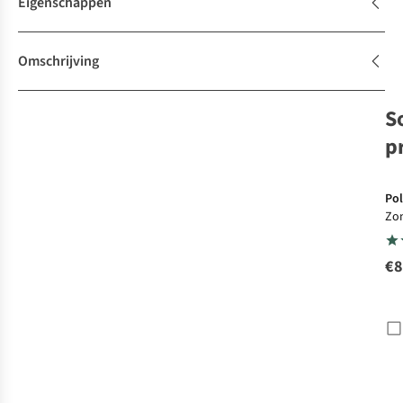
Eigenschappen
Omschrijving
S
p
Pol
Zon
206
€8