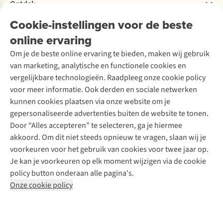
Bestelling herroepen
Ontdek
Over Ayacucho
Tweedehands
Onderhoud en herstellingen
Onze winkels
Cookie-instellingen voor de beste
Ski-onderhoud
A.S.Magazine
Garantie
Over A.S.Adventure
Wasservice
online ervaring
Podcast
Contact
Toegankelijkheidsverklaring
Schoenonderhoud
Explore Academy
Om je de beste online ervaring te bieden, maken wij gebruik
Schoenherstelling
Explore Camp
van marketing, analytische en functionele cookies en
Meld je aan voor de nieuwsbrief
Kledingherstelling
Gear Check
vergelijkbare technologieën. Raadpleeg onze cookie policy
Retouches
Inspiratie & advies
voor meer informatie. Ook derden en sociale netwerken
Voor bedrijven
Follow us
kunnen cookies plaatsen via onze website om je
gepersonaliseerde advertenties buiten de website te tonen.
Door “Alles accepteren” te selecteren, ga je hiermee
akkoord. Om dit niet steeds opnieuw te vragen, slaan wij je
voorkeuren voor het gebruik van cookies voor twee jaar op.
Je kan je voorkeuren op elk moment wijzigen via de cookie
Disclaimer
Privacy Policy
Algemene voorwaarden
policy button onderaan alle pagina's.
Cookie Policy
Onze cookie policy
Retail Concepts NV,
Smallandlaan 9,
B-2660 Hoboken
team@asadventure.com
+32 (0)3 828 30 15