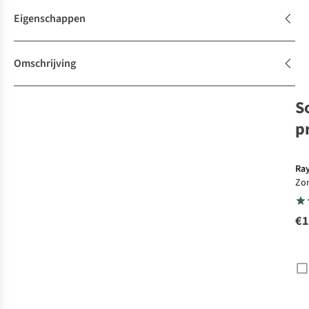
Eigenschappen
Omschrijving
S
p
Ra
Zon
Sun
Rb
€1