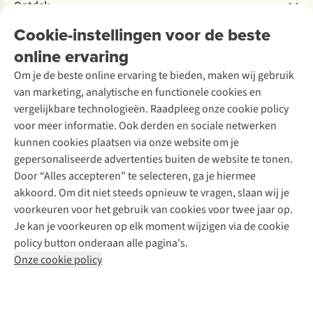
Bestelling herroepen
Ontdek
Over Ayacucho
Tweedehands
Onderhoud en herstellingen
Onze winkels
Cookie-instellingen voor de beste
Ski-onderhoud
A.S.Magazine
Garantie
Over A.S.Adventure
Wasservice
online ervaring
Podcast
Contact
Toegankelijkheidsverklaring
Schoenonderhoud
Explore Academy
Om je de beste online ervaring te bieden, maken wij gebruik
Schoenherstelling
Explore Camp
van marketing, analytische en functionele cookies en
Meld je aan voor de nieuwsbrief
Kledingherstelling
Gear Check
vergelijkbare technologieën. Raadpleeg onze cookie policy
Retouches
Inspiratie & advies
voor meer informatie. Ook derden en sociale netwerken
Voor bedrijven
Follow us
kunnen cookies plaatsen via onze website om je
gepersonaliseerde advertenties buiten de website te tonen.
Door “Alles accepteren” te selecteren, ga je hiermee
akkoord. Om dit niet steeds opnieuw te vragen, slaan wij je
voorkeuren voor het gebruik van cookies voor twee jaar op.
Je kan je voorkeuren op elk moment wijzigen via de cookie
Disclaimer
Privacy Policy
Algemene voorwaarden
policy button onderaan alle pagina's.
Cookie Policy
Onze cookie policy
Retail Concepts NV,
Smallandlaan 9,
B-2660 Hoboken
team@asadventure.com
+32 (0)3 828 30 15