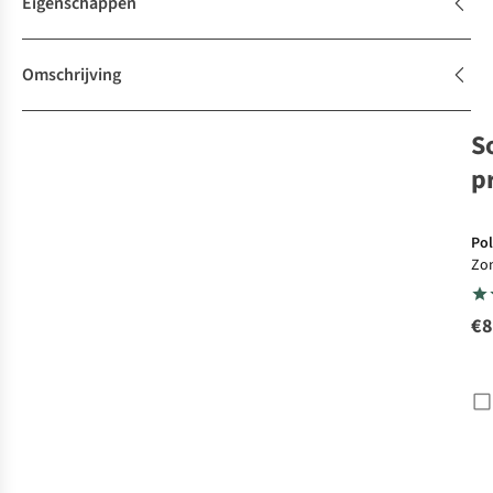
Eigenschappen
Omschrijving
S
p
Pol
Zon
206
€8