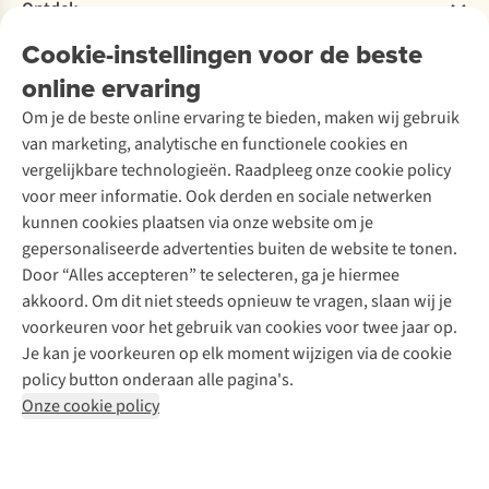
Bestelling herroepen
Ontdek
Over Ayacucho
Tweedehands
Onderhoud en herstellingen
Onze winkels
Cookie-instellingen voor de beste
Ski-onderhoud
A.S.Magazine
Garantie
Over A.S.Adventure
Wasservice
online ervaring
Podcast
Contact
Toegankelijkheidsverklaring
Schoenonderhoud
Explore Academy
Om je de beste online ervaring te bieden, maken wij gebruik
Schoenherstelling
Explore Camp
van marketing, analytische en functionele cookies en
Meld je aan voor de nieuwsbrief
Kledingherstelling
Gear Check
vergelijkbare technologieën. Raadpleeg onze cookie policy
Retouches
Inspiratie & advies
voor meer informatie. Ook derden en sociale netwerken
Voor bedrijven
Follow us
kunnen cookies plaatsen via onze website om je
gepersonaliseerde advertenties buiten de website te tonen.
Door “Alles accepteren” te selecteren, ga je hiermee
akkoord. Om dit niet steeds opnieuw te vragen, slaan wij je
voorkeuren voor het gebruik van cookies voor twee jaar op.
Je kan je voorkeuren op elk moment wijzigen via de cookie
Disclaimer
Privacy Policy
Algemene voorwaarden
policy button onderaan alle pagina's.
Cookie Policy
Onze cookie policy
Retail Concepts NV,
Smallandlaan 9,
B-2660 Hoboken
team@asadventure.com
+32 (0)3 828 30 15