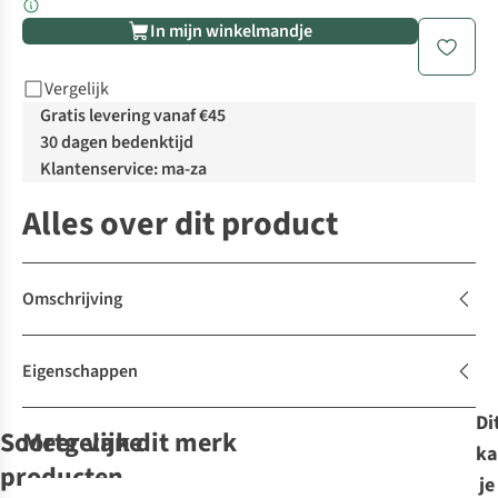
In mijn winkelmandje
Vergelijk
Gratis levering vanaf €45
30 dagen bedenktijd
Klantenservice: ma-za
Alles over dit product
Omschrijving
Eigenschappen
Di
Soortgelijke
Meer van dit merk
ka
producten
je