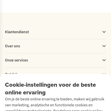
Vergelijk
Vergelijk
Vergelijk
Klantendienst
Veelgestelde vragen
Over ons
Bestellen
Betalen
Werken bij A.S.Adventure
Onze services
Levering
Explore More
Retourneren
Verantwoord ondernemen
Verhuur / Skiverhuur
Bestelling herroepen
Ontdek
Over Ayacucho
Tweedehands
Onderhoud en herstellingen
Onze winkels
Cookie-instellingen voor de beste
Ski-onderhoud
A.S.Magazine
Garantie
Over A.S.Adventure
Wasservice
online ervaring
Podcast
Contact
Toegankelijkheidsverklaring
Schoenonderhoud
Explore Academy
Om je de beste online ervaring te bieden, maken wij gebruik
Schoenherstelling
Explore Camp
van marketing, analytische en functionele cookies en
Meld je aan voor de nieuwsbrief
Kledingherstelling
Gear Check