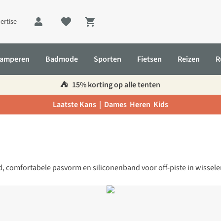
ertise
Shopping cart
amperen
Badmode
Sporten
Fietsen
Reizen
R
⛺️
15% korting op alle tenten
Laatste Kans |
Dames
Heren
Kids
, comfortabele pasvorm en siliconenband voor off-piste in wisselen