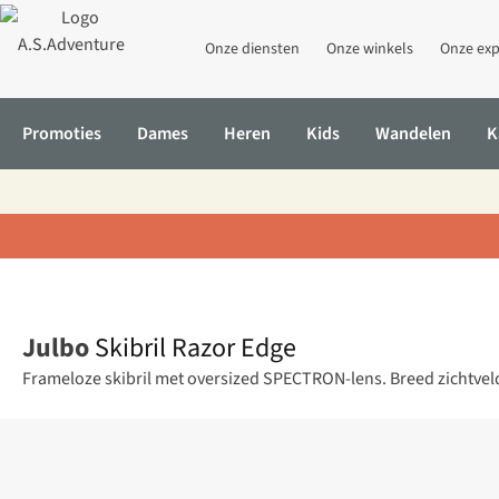
Onze diensten
Onze winkels
Onze exp
Promoties
Dames
Heren
Kids
Wandelen
K
Home
Skibril Razor Edge
Julbo
Skibril Razor Edge
Frameloze skibril met oversized SPECTRON-lens. Breed zichtveld