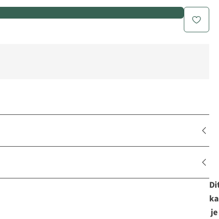
Di
ka
je