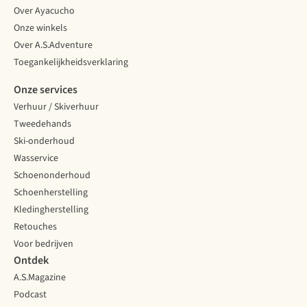
Over Ayacucho
Onze winkels
Over A.S.Adventure
Toegankelijkheidsverklaring
Onze services
Verhuur / Skiverhuur
Tweedehands
Ski-onderhoud
Wasservice
Schoenonderhoud
Schoenherstelling
Kledingherstelling
Retouches
Voor bedrijven
Ontdek
A.S.Magazine
Podcast