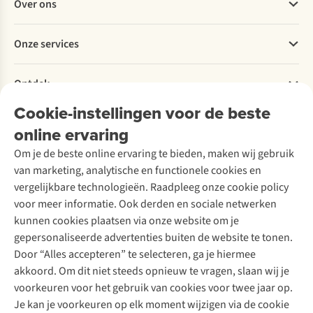
Over ons
Bestellen
Betalen
Werken bij A.S.Adventure
Onze services
Levering
Explore More
Retourneren
Verantwoord ondernemen
Verhuur / Skiverhuur
Bestelling herroepen
Ontdek
Over Ayacucho
Tweedehands
Onderhoud en herstellingen
Onze winkels
Cookie-instellingen voor de beste
Ski-onderhoud
A.S.Magazine
Garantie
Over A.S.Adventure
Wasservice
online ervaring
Podcast
Contact
Toegankelijkheidsverklaring
Schoenonderhoud
Explore Academy
Om je de beste online ervaring te bieden, maken wij gebruik
Schoenherstelling
Explore Camp
van marketing, analytische en functionele cookies en
Meld je aan voor de nieuwsbrief
Kledingherstelling
Gear Check
vergelijkbare technologieën. Raadpleeg onze cookie policy
Retouches
Inspiratie & advies
voor meer informatie. Ook derden en sociale netwerken
Voor bedrijven
Follow us
kunnen cookies plaatsen via onze website om je
gepersonaliseerde advertenties buiten de website te tonen.
Door “Alles accepteren” te selecteren, ga je hiermee
akkoord. Om dit niet steeds opnieuw te vragen, slaan wij je
voorkeuren voor het gebruik van cookies voor twee jaar op.
Je kan je voorkeuren op elk moment wijzigen via de cookie