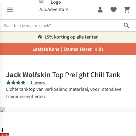
Sho
⛺️
15% korting op alle tenten
Laatste Kans |
Dames
Heren
Kids
Home
Jack Wolfskin
Top Prelight Chill Tank
1 review
Lichte tanktop van verkoelend materiaal, voor intensieve
trainingseenheden.
-50%