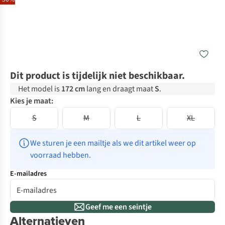
Dit product is tijdelijk niet beschikbaar.
Het model is
172 cm
lang en draagt maat
S
.
Kies je maat:
S
M
L
XL
We sturen je een mailtje als we dit artikel weer op 
voorraad hebben.
E-mailadres
Geef me een seintje
Alternatieven
-30%