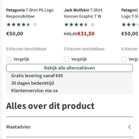
Patagonia
T-Shirt P6 Logo
Jack Wolfskin
T-Shirt
Patagoni
Responsibilitee
Vonnan Graphic T W
Logo T-Sh
70
25
€50,00
€31,50
€50,00
€45,00
9
kleuren beschikbaar
5
kleuren beschikbaar
6
kleuren
Vergelijk
Vergelijk
Verge
%
%
%
Bekijk alle alternatieven
Gratis levering vanaf €45
30 dagen bedenktijd
Klantenservice: ma-za
Alles over dit product
Maatadvies