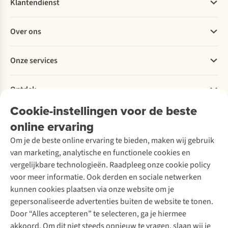
Klantendienst
Veelgestelde vragen
Over ons
Bestellen
Betalen
Werken bij A.S.Adventure
Onze services
Levering
Explore More
Retourneren
Verantwoord ondernemen
Verhuur / Skiverhuur
Bestelling herroepen
Ontdek
Over Ayacucho
Tweedehands
Onderhoud en herstellingen
Onze winkels
Cookie-instellingen voor de beste
Ski-onderhoud
A.S.Magazine
Garantie
Over A.S.Adventure
Wasservice
online ervaring
Podcast
Contact
Toegankelijkheidsverklaring
Schoenonderhoud
Explore Academy
Om je de beste online ervaring te bieden, maken wij gebruik
Schoenherstelling
Explore Camp
van marketing, analytische en functionele cookies en
Meld je aan voor de nieuwsbrief
Kledingherstelling
Gear Check
vergelijkbare technologieën. Raadpleeg onze cookie policy
Retouches
Inspiratie & advies
voor meer informatie. Ook derden en sociale netwerken
Voor bedrijven
Follow us
kunnen cookies plaatsen via onze website om je
gepersonaliseerde advertenties buiten de website te tonen.
Door “Alles accepteren” te selecteren, ga je hiermee
akkoord. Om dit niet steeds opnieuw te vragen, slaan wij je