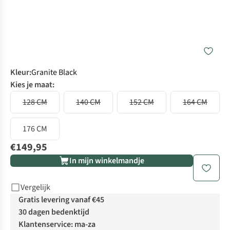
Kleur
:
Granite Black
Kies je maat:
128 CM
140 CM
152 CM
164 CM
176 CM
€149,95
In mijn winkelmandje
Vergelijk
Gratis levering vanaf €45
30 dagen bedenktijd
Klantenservice: ma-za