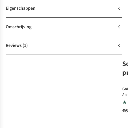
Eigenschappen
Omschrijving
Reviews
(1)
S
p
Go
Acc
Wa
€6