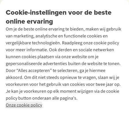
Ontdek
Over Ayacucho
Tweedehands
Onderhoud en herstellingen
Onze winkels
Cookie-instellingen voor de beste
Ski-onderhoud
A.S.Magazine
Garantie
Over A.S.Adventure
Wasservice
online ervaring
Podcast
Contact
Toegankelijkheidsverklaring
Schoenonderhoud
Explore Academy
Om je de beste online ervaring te bieden, maken wij gebruik
Schoenherstelling
Explore Camp
van marketing, analytische en functionele cookies en
Meld je aan voor de nieuwsbrief
Kledingherstelling
Gear Check
vergelijkbare technologieën. Raadpleeg onze cookie policy
Retouches
Inspiratie & advies
voor meer informatie. Ook derden en sociale netwerken
Voor bedrijven
Follow us
kunnen cookies plaatsen via onze website om je
gepersonaliseerde advertenties buiten de website te tonen.
Door “Alles accepteren” te selecteren, ga je hiermee
akkoord. Om dit niet steeds opnieuw te vragen, slaan wij je
voorkeuren voor het gebruik van cookies voor twee jaar op.
Je kan je voorkeuren op elk moment wijzigen via de cookie
Disclaimer
Privacy Policy
Algemene voorwaarden
policy button onderaan alle pagina's.
Cookie Policy
Onze cookie policy
Retail Concepts NV,
Smallandlaan 9,
B-2660 Hoboken
team@asadventure.com
+32 (0)3 828 30 15
BTW BE 0416.762.280