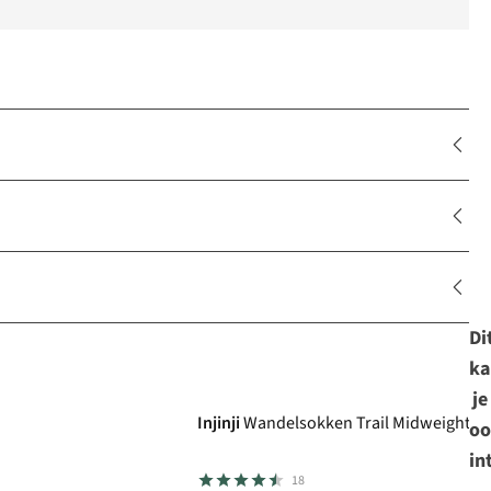
Di
ka
je
Injinji
Wandelsokken Trail Midweight M
oo
in
18