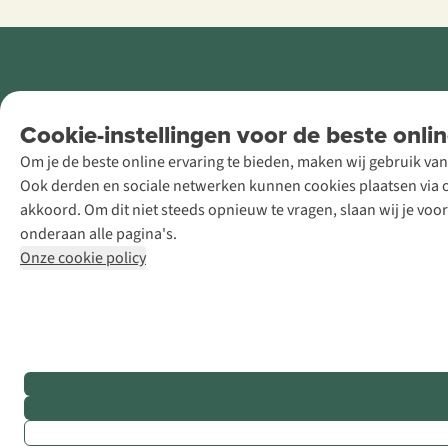
Retail Concepts
Cookie-instellingen voor de beste onlin
NV,
Om je de beste online ervaring te bieden, maken wij gebruik van
Smallandlaan
Ook derden en sociale netwerken kunnen cookies plaatsen via on
9, B-2660
akkoord. Om dit niet steeds opnieuw te vragen, slaan wij je voo
Hoboken
onderaan alle pagina's.
+32 (0)3 828
Onze cookie policy
30 15
team@asadventure.com
BTW BE
0416.762.280