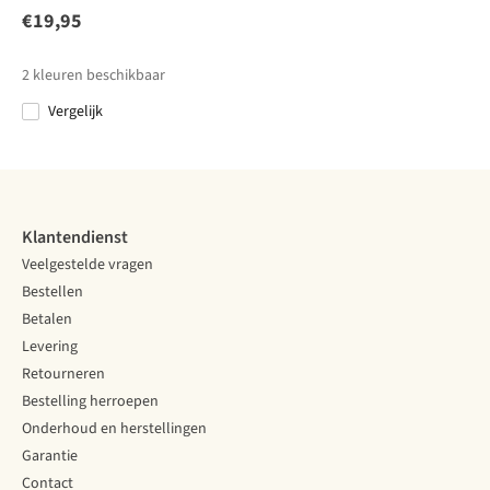
Ultra Light
Tk2 Cool
Ultra Light
Tk2 Cool
€19,95
235
529
235
529
Crew 2-Pack
Crew 2-Pack
€21,95
€27,00
€21,95
€27,00
2
kleuren beschikbaar
Vergelijk
Vergelijk
Vergelijk
Vergelijk
Vergelijk
Klantendienst
Veelgestelde vragen
Bestellen
Betalen
Levering
Retourneren
Bestelling herroepen
Onderhoud en herstellingen
Garantie
Contact