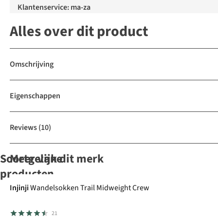
Klantenservice: ma-za
Alles over dit product
Omschrijving
Eigenschappen
Reviews
(10)
Soortgelijke
Meer van dit merk
producten
Injinji
Wandelsokken Trail Midweight Crew
Ayacucho
FALKE
Ayacucho
FALKE
21
Wandelsokken
Wandelsokken
Wandelsokken
Wandelsokken