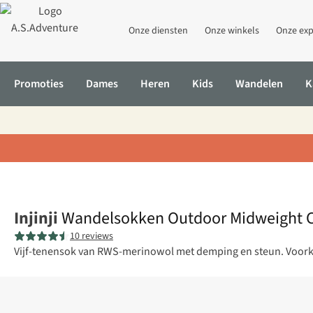
Onze diensten
Onze winkels
Onze exp
Promoties
Dames
Heren
Kids
Wandelen
K
Home
Wandelsokken Outdoor Midweight Crew Wool
Injinji
Wandelsokken Outdoor Midweight 
10 reviews
Vijf-tenensok van RWS-merinowol met demping en steun. Voork