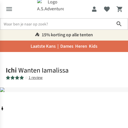
Sho
⛺️
15% korting op alle tenten
Laatste Kans |
Dames
Heren
Kids
Home
Ichi
Wanten Iamalissa
1 review