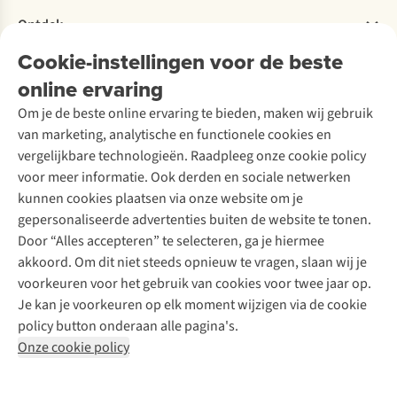
Verantwoord ondernemen
Verhuur / Skiverhuur
Bestelling herroepen
Ontdek
Over Ayacucho
Tweedehands
Onderhoud en herstellingen
Onze winkels
Cookie-instellingen voor de beste
Ski-onderhoud
A.S.Magazine
Garantie
Over A.S.Adventure
Wasservice
online ervaring
Podcast
Contact
Toegankelijkheidsverklaring
Schoenonderhoud
Explore Academy
Om je de beste online ervaring te bieden, maken wij gebruik
Schoenherstelling
Explore Camp
van marketing, analytische en functionele cookies en
Meld je aan voor de nieuwsbrief
Kledingherstelling
Gear Check
vergelijkbare technologieën. Raadpleeg onze cookie policy
Retouches
Inspiratie & advies
voor meer informatie. Ook derden en sociale netwerken
Voor bedrijven
Follow us
kunnen cookies plaatsen via onze website om je
gepersonaliseerde advertenties buiten de website te tonen.
Door “Alles accepteren” te selecteren, ga je hiermee
akkoord. Om dit niet steeds opnieuw te vragen, slaan wij je
voorkeuren voor het gebruik van cookies voor twee jaar op.
Je kan je voorkeuren op elk moment wijzigen via de cookie
Disclaimer
Privacy Policy
Algemene voorwaarden
policy button onderaan alle pagina's.
Cookie Policy
Onze cookie policy
Retail Concepts NV,
Smallandlaan 9,
B-2660 Hoboken