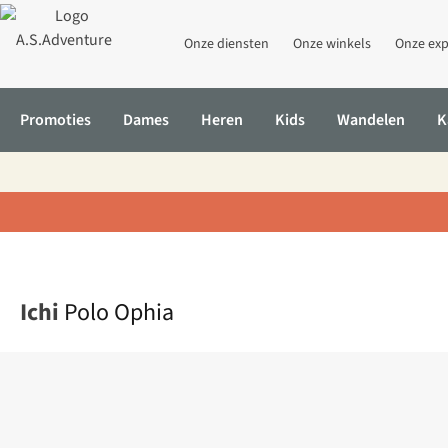
Onze diensten
Onze winkels
Onze exp
Promoties
Dames
Heren
Kids
Wandelen
K
Home
Polo Ophia
Ichi
Polo Ophia