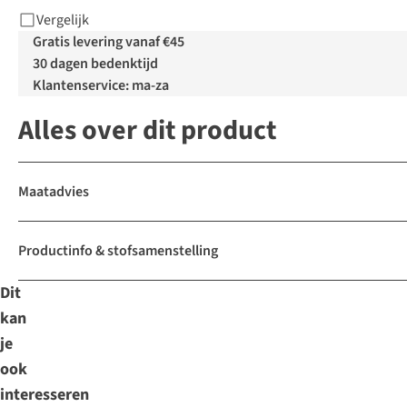
Vergelijk
Gratis levering vanaf €45
30 dagen bedenktijd
Klantenservice: ma-za
Alles over dit product
Maatadvies
Productinfo & stofsamenstelling
Dit
kan
je
ook
interesseren