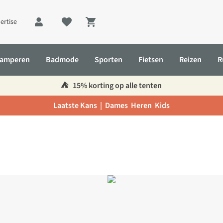
ertise
Shopping cart
amperen
Badmode
Sporten
Fietsen
Reizen
R
⛺️
15% korting op alle tenten
Laatste Kans |
Dames
Heren
Kids