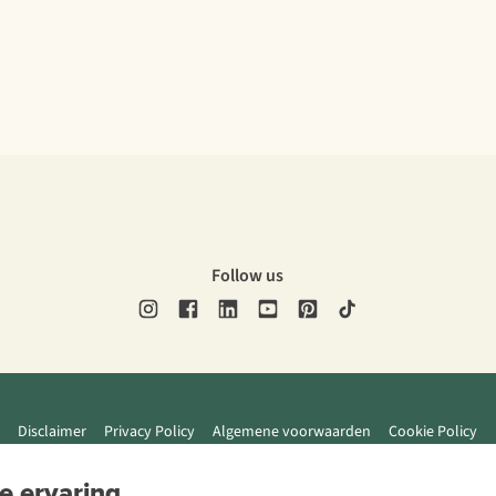
Follow us
Disclaimer
Privacy Policy
Algemene voorwaarden
Cookie Policy
e ervaring