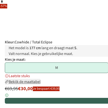
-57%
Kleur
:
Cowhide / Total Eclipse
Het model is
177 cm
lang en draagt maat
S
.
Valt normaal. Kies je gebruikelijke maat.
Kies je maat:
M
Laatste stuks
Bekijk de maattabel
€69,95
€30,00
Je bespaart €39,95