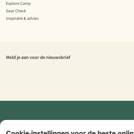
Explore Camp
Gear Check
Inspiratie & advies
Meld je aan voor de nieuwsbrief
Retail Concepts
Cookie-instellingen voor de beste onlin