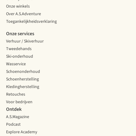
Onze winkels
Over A.S.Adventure
Toegankelijkheidsverklaring
Onze services
Verhuur / Skiverhuur
Tweedehands
Ski-onderhoud
Wasservice
Schoenonderhoud
Schoenherstelling
Kledingherstelling
Retouches
Voor bedrijven
Ontdek
A.S.Magazine
Podcast
Explore Academy