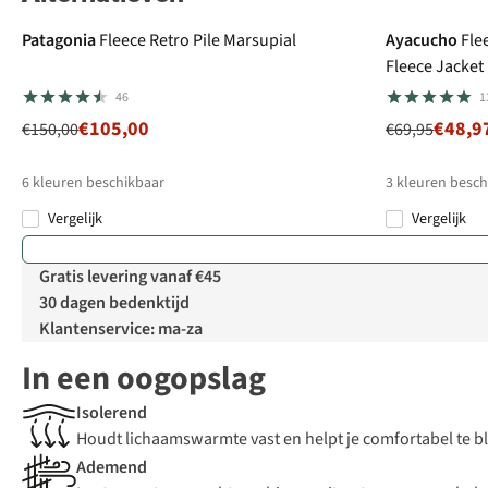
Patagonia
Fleece Retro Pile Marsupial
Ayacucho
Fle
Fleece Jacket
46
1
€105,00
€48,9
€150,00
€69,95
6
kleuren beschikbaar
3
kleuren besch
Vergelijk
Vergelijk
%
%
Gratis levering vanaf €45
30 dagen bedenktijd
Klantenservice: ma-za
In een oogopslag
Isolerend
Houdt lichaamswarmte vast en helpt je comfortabel te bl
Ademend