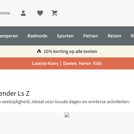
ertise
Shopping cart
amperen
Badmode
Sporten
Fietsen
Reizen
R
⛺️
15% korting op alle tenten
Laatste Kans |
Dames
Heren
Kids
ender Ls Z
eelzijdigheid, ideaal voor koude dagen en winterse activiteiten.