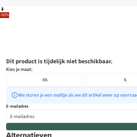
-50%
Dit product is tijdelijk niet beschikbaar.
Kies je maat:
XS
S
We sturen je een mailtje als we dit artikel weer op voorra
E-mailadres
Alternatieven
-30%
Expert review
-30%