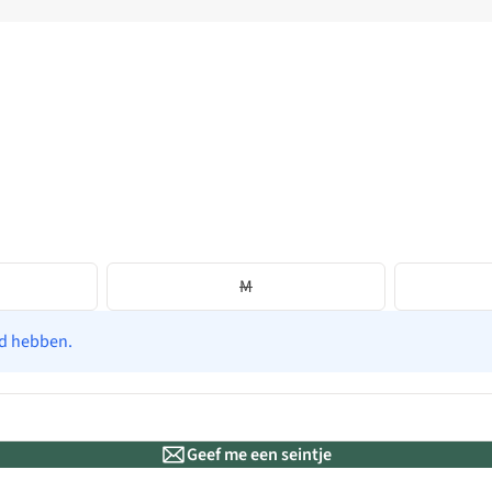
M
ad hebben.
Geef me een seintje