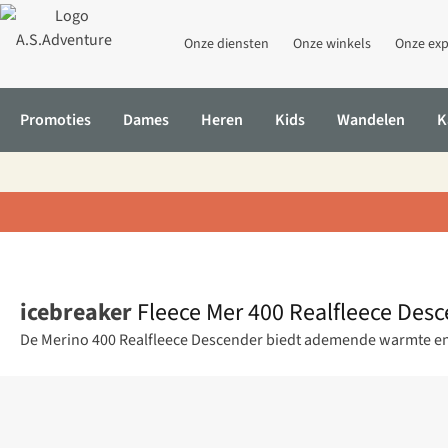
Onze diensten
Onze winkels
Onze exp
Promoties
Dames
Heren
Kids
Wandelen
K
Home
Fleece Mer 400 Realfleece Descender Ls Z
icebreaker
Fleece Mer 400 Realfleece Desc
De Merino 400 Realfleece Descender biedt ademende warmte en v