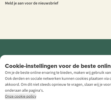
Meld je aan voor de nieuwsbrief
Retail Concepts
Cookie-instellingen voor de beste onlin
NV,
Om je de beste online ervaring te bieden, maken wij gebruik van
Smallandlaan
Ook derden en sociale netwerken kunnen cookies plaatsen via on
9, B-2660
akkoord. Om dit niet steeds opnieuw te vragen, slaan wij je voo
Hoboken
onderaan alle pagina's.
+32 (0)3 828
Onze cookie policy
30 15
team@asadventure.com
BTW BE