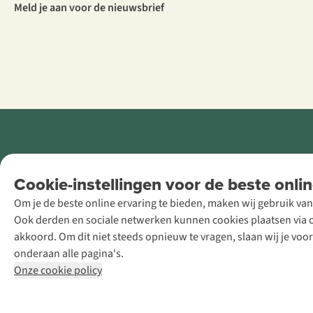
Meld je aan voor de nieuwsbrief
Retail Concepts
Cookie-instellingen voor de beste onlin
NV,
Om je de beste online ervaring te bieden, maken wij gebruik van
Smallandlaan
Ook derden en sociale netwerken kunnen cookies plaatsen via on
9, B-2660
akkoord. Om dit niet steeds opnieuw te vragen, slaan wij je voo
Hoboken
onderaan alle pagina's.
+32 (0)3 828
Onze cookie policy
30 15
team@asadventure.com
BTW BE