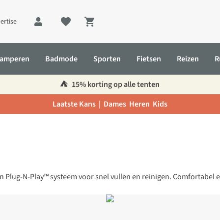
ertise
Shopping cart
amperen
Badmode
Sporten
Fietsen
Reizen
R
⛺️
15% korting op alle tenten
Laatste Kans |
Dames
Heren
Kids
n Plug-N-Play™ systeem voor snel vullen en reinigen. Comfortabel en