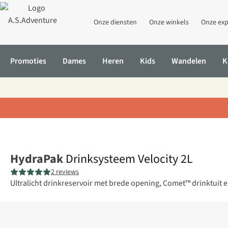
Onze diensten
Onze winkels
Onze exp
Promoties
Dames
Heren
Kids
Wandelen
K
Home
Drinksysteem Velocity 2L
HydraPak
Drinksysteem Velocity 2L
2 reviews
Ultralicht drinkreservoir met brede opening, Comet™ drinktuit e