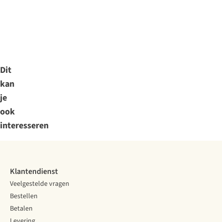
Dit
kan
je
ook
interesseren
Klantendienst
Veelgestelde vragen
Bestellen
Betalen
Levering