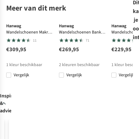
Di
Meer van dit merk
ka
Gore-Tex
Gore-Tex
Gore-Te
je
Hanwag
Hanwag
Hanwag
oo
Wandelschoenen Makra
Wandelschoenen Banks
Wandelschoen
in
Trek Sf Extra Gore-tex
Gore-tex
Low Gore-Tex
11
71
€309,95
€269,95
€229,95
1
kleur beschikbaar
2
kleuren beschikbaar
1
kleur beschi
Vergelijk
Vergelijk
Vergelijk
Inspiratie
&
advies