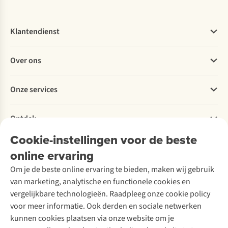
bezienswaardigheden,
door
is
wijken,
de
wandelen
praktische
mooiste
op
Klantendienst
tips
natuurgebieden
z'n
en
van
puurst
Veelgestelde vragen
een
Vlaanderen.
langs
Over ons
Bestellen
route
Tijd
de
Betalen
voor
voor
Portugese
Werken bij A.S.Adventure
Onze services
3
een
kust.
Levering
Explore More
dagen.
ontdekkingstocht
Onze
Retourneren
Verantwoord ondernemen
in
collega's
Verhuur / Skiverhuur
Bestelling herroepen
Ontdek
Over Ayacucho
eigen
Katrien
Tweedehands
Onderhoud en herstellingen
streek!
en
Onze winkels
Cookie-instellingen voor de beste
Ski-onderhoud
A.S.Magazine
Axelle
Garantie
Over A.S.Adventure
Wasservice
wandelden
online ervaring
Podcast
Contact
Toegankelijkheidsverklaring
elk
Schoenonderhoud
Explore Academy
Om je de beste online ervaring te bieden, maken wij gebruik
een
Schoenherstelling
Explore Camp
van marketing, analytische en functionele cookies en
ander
Meld je aan voor de nieuwsbrief
Kledingherstelling
Gear Check
deel
vergelijkbare technologieën. Raadpleeg onze cookie policy
Retouches
van
Inspiratie & advies
voor meer informatie. Ook derden en sociale netwerken
de
Voor bedrijven
Follow us
kunnen cookies plaatsen via onze website om je
route