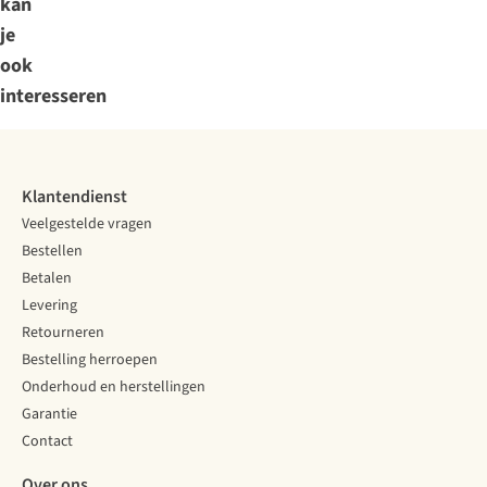
kan
je
ook
interesseren
Klantendienst
Veelgestelde vragen
Bestellen
Betalen
Levering
Retourneren
Bestelling herroepen
Onderhoud en herstellingen
Garantie
Contact
Over ons