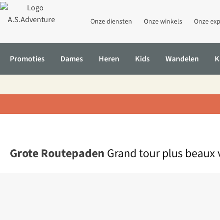
Onze diensten
Onze winkels
Onze exp
Promoties
Dames
Heren
Kids
Wandelen
K
Home
Grand tour plus beaux villages Wallonie par GR Mélin - Na
Grote Routepaden
Grand tour plus beaux 