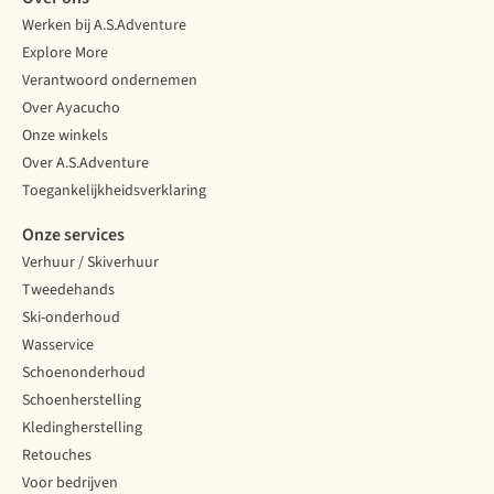
Werken bij A.S.Adventure
Explore More
Verantwoord ondernemen
Over Ayacucho
Onze winkels
Over A.S.Adventure
Toegankelijkheidsverklaring
Onze services
Verhuur / Skiverhuur
Tweedehands
Ski-onderhoud
Wasservice
Schoenonderhoud
Schoenherstelling
Kledingherstelling
Retouches
Voor bedrijven