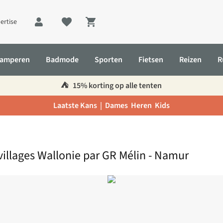
ertise
Shopping cart
amperen
Badmode
Sporten
Fietsen
Reizen
R
⛺️
15% korting op alle tenten
Laatste Kans |
Dames
Heren
Kids
mur
villages Wallonie par GR Mélin - Namur