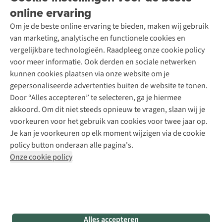
Over A.S.Adventure
Wasservice
online ervaring
Podcast
Contact
Toegankelijkheidsverklaring
Schoenonderhoud
Explore Academy
Om je de beste online ervaring te bieden, maken wij gebruik
Schoenherstelling
Explore Camp
van marketing, analytische en functionele cookies en
Meld je aan voor de nieuwsbrief
Kledingherstelling
Gear Check
vergelijkbare technologieën. Raadpleeg onze cookie policy
Retouches
Inspiratie & advies
voor meer informatie. Ook derden en sociale netwerken
Voor bedrijven
Follow us
kunnen cookies plaatsen via onze website om je
gepersonaliseerde advertenties buiten de website te tonen.
Door “Alles accepteren” te selecteren, ga je hiermee
akkoord. Om dit niet steeds opnieuw te vragen, slaan wij je
voorkeuren voor het gebruik van cookies voor twee jaar op.
Je kan je voorkeuren op elk moment wijzigen via de cookie
Disclaimer
Privacy Policy
Algemene voorwaarden
policy button onderaan alle pagina's.
Cookie Policy
Onze cookie policy
Retail Concepts NV,
Smallandlaan 9,
B-2660 Hoboken
team@asadventure.com
+32 (0)3 828 30 15
BTW BE 0416.762.280
Alles accepteren