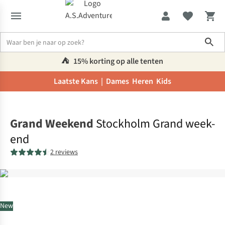
Sho
⛺️
15% korting op alle tenten
Laatste Kans |
Dames
Heren
Kids
Home
Grand Weekend
Stockholm Grand week-
end
2 reviews
New