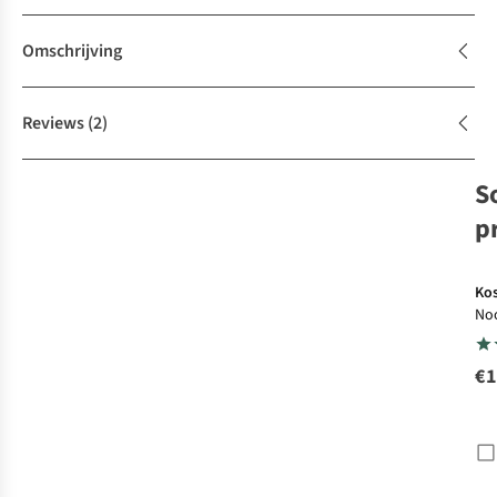
Omschrijving
Reviews
(2)
S
p
Ko
No
Osl
Tr
€1
Lof
Hoe