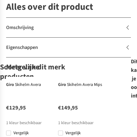
Alles over dit product
Omschrijving
Eigenschappen
Di
Soortgelijke
Meer van dit merk
ka
producten
Expert
Expert
je
review
-29%
review
Giro
Skihelm Avera
Giro
Skihelm Avera Mips
oo
Briko
Salomon
Salomon
Skihelm
in
Chione Visor
Skihelm Icon Lt
Skihelm Icon Lt
Photo
€129,95
€149,95
1
1
€139,97
€109,95
€109,95
1
kleur beschikbaar
1
kleur beschikbaar
€99,98
Originele prijs:
Vergelijk
Vergelijk
€199,95