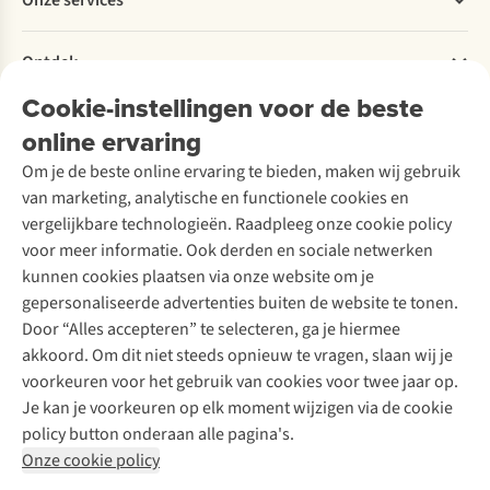
Onze services
Levering
Explore More
Retourneren
Verantwoord ondernemen
Verhuur / Skiverhuur
Bestelling herroepen
Ontdek
Over Ayacucho
Tweedehands
Onderhoud en herstellingen
Onze winkels
Cookie-instellingen voor de beste
Ski-onderhoud
A.S.Magazine
Garantie
Over A.S.Adventure
Wasservice
online ervaring
Podcast
Contact
Toegankelijkheidsverklaring
Schoenonderhoud
Explore Academy
Om je de beste online ervaring te bieden, maken wij gebruik
Schoenherstelling
Explore Camp
van marketing, analytische en functionele cookies en
Meld je aan voor de nieuwsbrief
Kledingherstelling
Gear Check
vergelijkbare technologieën. Raadpleeg onze cookie policy
Retouches
Inspiratie & advies
voor meer informatie. Ook derden en sociale netwerken
Voor bedrijven
Follow us
kunnen cookies plaatsen via onze website om je
gepersonaliseerde advertenties buiten de website te tonen.
Door “Alles accepteren” te selecteren, ga je hiermee
akkoord. Om dit niet steeds opnieuw te vragen, slaan wij je
voorkeuren voor het gebruik van cookies voor twee jaar op.
Je kan je voorkeuren op elk moment wijzigen via de cookie
Disclaimer
Privacy Policy
Algemene voorwaarden
policy button onderaan alle pagina's.
Cookie Policy
Onze cookie policy