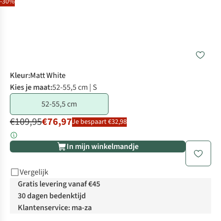
-30%
Kleur
:
Matt White
Kies je maat:
52-55,5 cm | S
52-55,5 cm
€109,95
€76,97
Je bespaart €32,98
In mijn winkelmandje
Vergelijk
Gratis levering vanaf €45
30 dagen bedenktijd
Klantenservice: ma-za