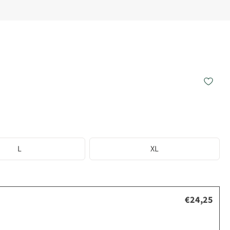
L
XL
€24,25