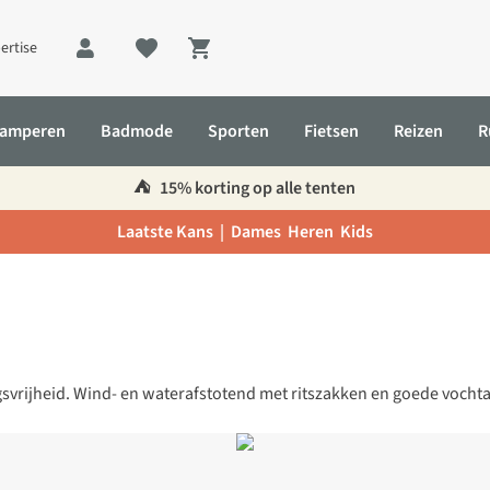
ertise
Shopping cart
amperen
Badmode
Sporten
Fietsen
Reizen
R
⛺️
15% korting op alle tenten
Laatste Kans |
Dames
Heren
Kids
svrijheid. Wind- en waterafstotend met ritszakken en goede vochta