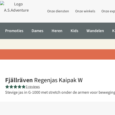
Onze diensten
Onze winkels
Onze exp
Promoties
Dames
Heren
Kids
Wandelen
K
Home
Regenjas Kaipak W
Fjällräven
Regenjas Kaipak W
3 reviews
Stevige jas in G-1000 met stretch onder de armen voor beweging