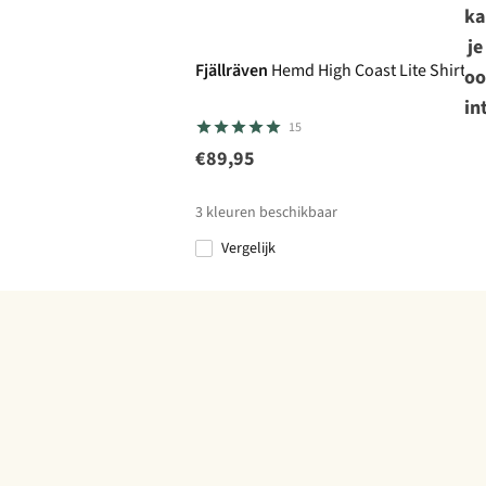
ka
je
Fjällräven
Hemd High Coast Lite Shirt S
oo
in
15
€89,95
3
kleuren beschikbaar
Vergelijk