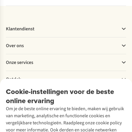
Klantendienst
Veelgestelde vragen
Over ons
Bestellen
Betalen
Werken bij A.S.Adventure
Onze services
Levering
Explore More
Retourneren
Verantwoord ondernemen
Verhuur / Skiverhuur
Bestelling herroepen
Ontdek
Over Ayacucho
Tweedehands
Onderhoud en herstellingen
Onze winkels
Cookie-instellingen voor de beste
Ski-onderhoud
A.S.Magazine
Garantie
Over A.S.Adventure
Wasservice
online ervaring
Podcast
Contact
Toegankelijkheidsverklaring
Schoenonderhoud
Explore Academy
Om je de beste online ervaring te bieden, maken wij gebruik
Schoenherstelling
Explore Camp
van marketing, analytische en functionele cookies en
Meld je aan voor de nieuwsbrief
Kledingherstelling
Gear Check
vergelijkbare technologieën. Raadpleeg onze cookie policy
Retouches
Inspiratie & advies
voor meer informatie. Ook derden en sociale netwerken