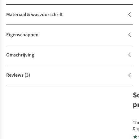
Materiaal & wasvoorschrift
Eigenschappen
Omschrijving
Reviews
(3)
S
p
S
The
Dag
Cla