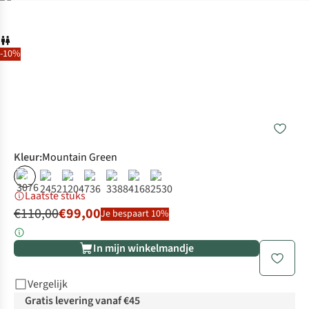
-10%
Kleur
:
Mountain Green
%
%
%
%
%
%
%
Laatste stuks
€110,00
€99,00
Je bespaart 10%
In mijn winkelmandje
Vergelijk
Gratis levering vanaf €45