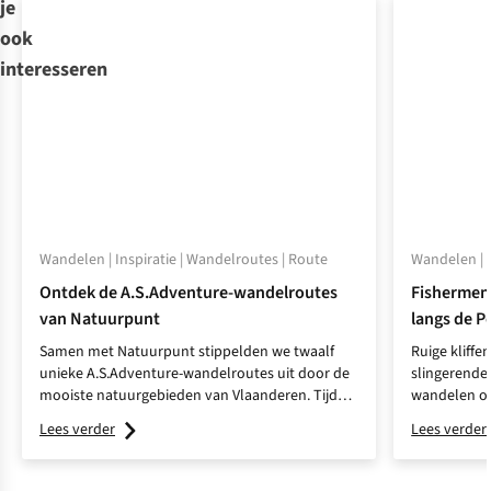
je
ook
interesseren
Wandelen | Inspiratie | Wandelroutes | Route
Wandelen | W
Ontdek de A.S.Adventure-wandelroutes
Fishermen’
van Natuurpunt
langs de P
Samen met Natuurpunt stippelden we twaalf
Ruige kliffe
unieke A.S.Adventure-wandelroutes uit door de
slingerende 
mooiste natuurgebieden van Vlaanderen. Tijd
wandelen op
voor een ontdekkingstocht in eigen streek!
Onze collega
Lees verder
Lees verder
een ander d
dezelfde tr
aanvoelen.