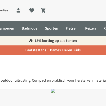
ertise
Shopping cart
amperen
Badmode
Sporten
Fietsen
Reizen
R
⛺️
15% korting op alle tenten
Laatste Kans |
Dames
Heren
Kids
 outdoor uitrusting. Compact en praktisch voor herstel van materia