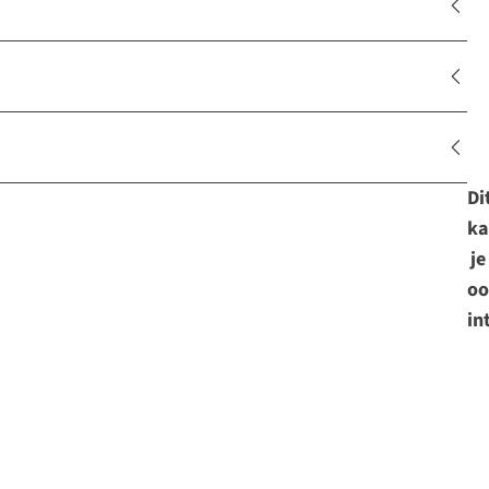
Di
ka
je
oo
in