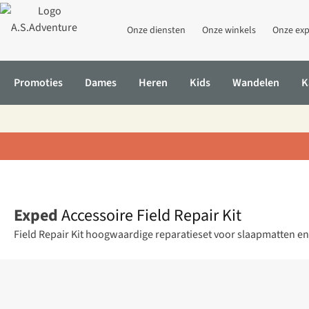
Onze diensten
Onze winkels
Onze exp
Promoties
Dames
Heren
Kids
Wandelen
K
Home
Accessoire Field Repair Kit
Exped
Accessoire Field Repair Kit
Field Repair Kit hoogwaardige reparatieset voor slaapmatten en