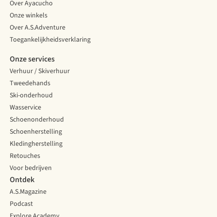
Over Ayacucho
Onze winkels
Over A.S.Adventure
Toegankelijkheidsverklaring
Onze services
Verhuur / Skiverhuur
Tweedehands
Ski-onderhoud
Wasservice
Schoenonderhoud
Schoenherstelling
Kledingherstelling
Retouches
Voor bedrijven
Ontdek
A.S.Magazine
Podcast
Explore Academy