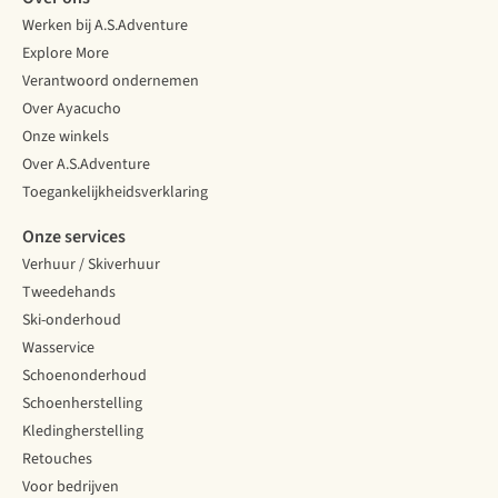
Werken bij A.S.Adventure
Explore More
Verantwoord ondernemen
Over Ayacucho
Onze winkels
Over A.S.Adventure
Toegankelijkheidsverklaring
Onze services
Verhuur / Skiverhuur
Tweedehands
Ski-onderhoud
Wasservice
Schoenonderhoud
Schoenherstelling
Kledingherstelling
Retouches
Voor bedrijven