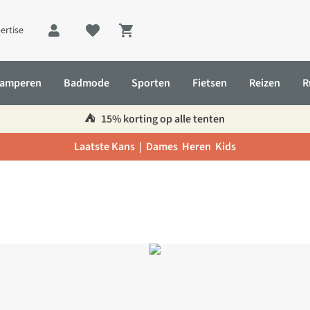
ertise
Shopping cart
amperen
Badmode
Sporten
Fietsen
Reizen
R
⛺️
15% korting op alle tenten
Laatste Kans |
Dames
Heren
Kids