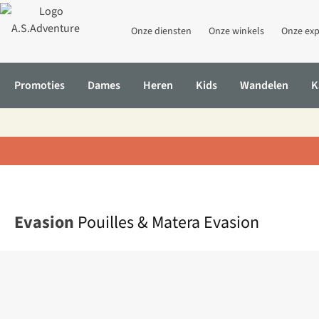
Onze diensten
Onze winkels
Onze exp
Promoties
Dames
Heren
Kids
Wandelen
K
Home
Pouilles & Matera Evasion
Evasion
Pouilles & Matera Evasion