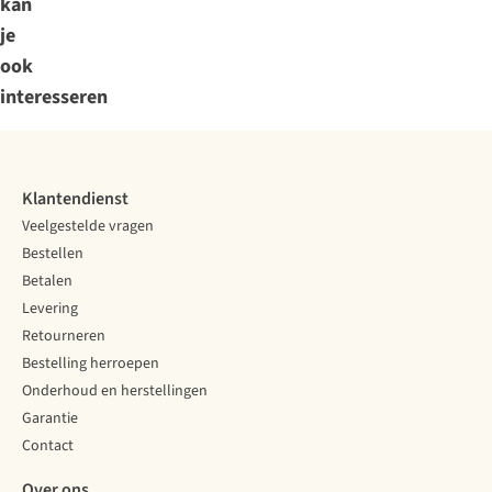
kan
je
ook
interesseren
Klantendienst
Veelgestelde vragen
Bestellen
Betalen
Levering
Retourneren
Bestelling herroepen
Onderhoud en herstellingen
Garantie
Contact
Over ons