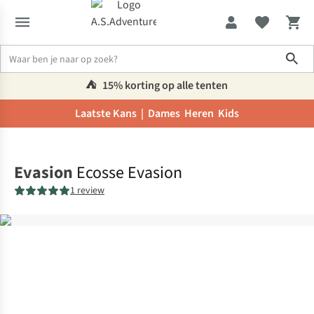
Sho
⛺️
15% korting op alle tenten
Laatste Kans |
Dames
Heren
Kids
Home
Evasion
Ecosse Evasion
1 review