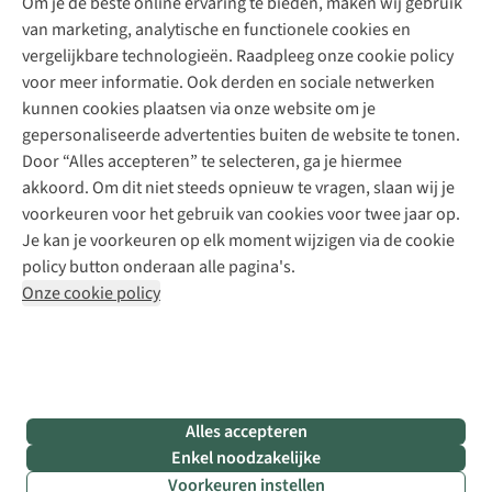
Om je de beste online ervaring te bieden, maken wij gebruik
Schoenherstelling
Explore Camp
van marketing, analytische en functionele cookies en
Meld je aan voor de nieuwsbrief
Kledingherstelling
Gear Check
vergelijkbare technologieën. Raadpleeg onze cookie policy
Retouches
Inspiratie & advies
voor meer informatie. Ook derden en sociale netwerken
Voor bedrijven
Follow us
kunnen cookies plaatsen via onze website om je
gepersonaliseerde advertenties buiten de website te tonen.
Door “Alles accepteren” te selecteren, ga je hiermee
akkoord. Om dit niet steeds opnieuw te vragen, slaan wij je
voorkeuren voor het gebruik van cookies voor twee jaar op.
Je kan je voorkeuren op elk moment wijzigen via de cookie
Disclaimer
Privacy Policy
Algemene voorwaarden
policy button onderaan alle pagina's.
Cookie Policy
Onze cookie policy
Retail Concepts NV,
Smallandlaan 9,
B-2660 Hoboken
team@asadventure.com
+32 (0)3 828 30 15
BTW BE 0416.762.280
Alles accepteren
Enkel noodzakelijke
Voorkeuren instellen