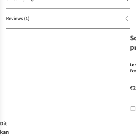
Reviews
(1)
S
p
Lon
Eco
€2
Dit
kan