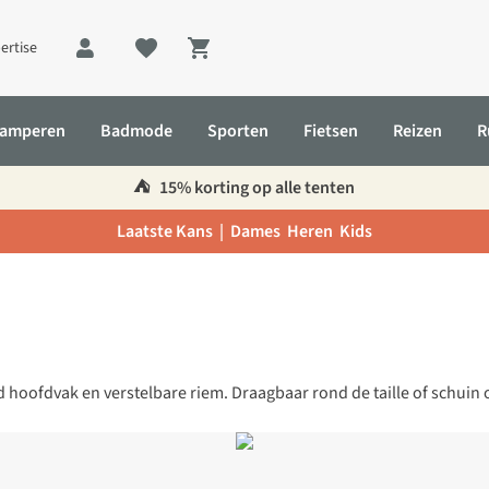
ertise
Shopping cart
amperen
Badmode
Sporten
Fietsen
Reizen
R
⛺️
15% korting op alle tenten
Laatste Kans |
Dames
Heren
Kids
hoofdvak en verstelbare riem. Draagbaar rond de taille of schuin 