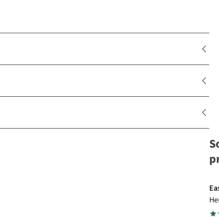
S
p
Ea
He
Sp