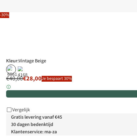
-30%
Kleur
:
Vintage Beige
%
€40,00
€28,00
Je bespaart 30%
Vergelijk
Gratis levering vanaf €45
30 dagen bedenktijd
Klantenservice: ma-za