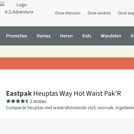
Onze diensten
Onze winkels
Onze exp
Promoties
Dames
Heren
Kids
Wandelen
K
Home
Heuptas Way Hot Waist Pak'R
Eastpak
Heuptas Way Hot Waist Pak'R
3 reviews
Compacte heuptas met waterafstotende stof, voorvak, ingedeeld 