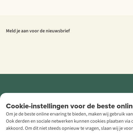
Meld je aan voor de nieuwsbrief
Retail Concepts
Cookie-instellingen voor de beste onlin
NV,
Om je de beste online ervaring te bieden, maken wij gebruik van
Smallandlaan
Ook derden en sociale netwerken kunnen cookies plaatsen via on
9, B-2660
akkoord. Om dit niet steeds opnieuw te vragen, slaan wij je voo
Hoboken