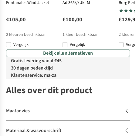
Fontanales Wind Jacket
Adi365/// Jkt M
Borg Per
€105,00
€100,00
€129,9
2
kleuren beschikbaar
1
kleur beschikbaar
2
kleuren
Vergelijk
Vergelijk
Verge
Bekijk alle alternatieven
Gratis levering vanaf €45
30 dagen bedenktijd
Klantenservice: ma-za
Alles over dit product
Maatadvies
Materiaal & wasvoorschrift