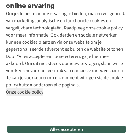
Wasservice
online ervaring
Podcast
Contact
Toegankelijkheidsverklaring
Schoenonderhoud
Explore Academy
Om je de beste online ervaring te bieden, maken wij gebruik
Schoenherstelling
Explore Camp
van marketing, analytische en functionele cookies en
Meld je aan voor de nieuwsbrief
Kledingherstelling
Gear Check
vergelijkbare technologieën. Raadpleeg onze cookie policy
Retouches
Inspiratie & advies
voor meer informatie. Ook derden en sociale netwerken
Voor bedrijven
Follow us
kunnen cookies plaatsen via onze website om je
gepersonaliseerde advertenties buiten de website te tonen.
Door “Alles accepteren” te selecteren, ga je hiermee
akkoord. Om dit niet steeds opnieuw te vragen, slaan wij je
voorkeuren voor het gebruik van cookies voor twee jaar op.
Je kan je voorkeuren op elk moment wijzigen via de cookie
Disclaimer
Privacy Policy
Algemene voorwaarden
policy button onderaan alle pagina's.
Cookie Policy
Onze cookie policy
Retail Concepts NV,
Smallandlaan 9,
B-2660 Hoboken
team@asadventure.com
+32 (0)3 828 30 15
BTW BE 0416.762.280
Alles accepteren