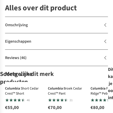
Alles over dit product
Omschrijving
Eigenschappen
Reviews
(46)
Di
Soortgelijke
Meer van dit merk
ka
producten
je
Ultralight
-30%
Columbia
Short Cedar
Columbia
Broek Cedar
Columbia
Flee
oo
Crest™ Short
Crest™ Pant
Ridge™ Pebble
Jack Wolfskin
Sherpa
Jack Wolfskin
The North Face
Short
in
Full Snap
46
21
Short Pico Trail
Ghoral Short
Short Prelight
Short W
Shorts W
Trail Shorts W
Aphrodite Arise
€55,00
€70,00
€80,00
6
2
3 Short