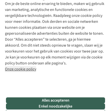
Explore Academy
Om je de beste online ervaring te bieden, maken wij gebruik
Schoenherstelling
Explore Camp
van marketing, analytische en functionele cookies en
Meld je aan voor de nieuwsbrief
Kledingherstelling
Gear Check
vergelijkbare technologieën. Raadpleeg onze cookie policy
Retouches
Inspiratie & advies
voor meer informatie. Ook derden en sociale netwerken
Voor bedrijven
Follow us
kunnen cookies plaatsen via onze website om je
gepersonaliseerde advertenties buiten de website te tonen.
Door “Alles accepteren” te selecteren, ga je hiermee
akkoord. Om dit niet steeds opnieuw te vragen, slaan wij je
voorkeuren voor het gebruik van cookies voor twee jaar op.
Je kan je voorkeuren op elk moment wijzigen via de cookie
Disclaimer
Privacy Policy
Algemene voorwaarden
policy button onderaan alle pagina's.
Cookie Policy
Onze cookie policy
Retail Concepts NV,
Smallandlaan 9,
B-2660 Hoboken
team@asadventure.com
+32 (0)3 828 30 15
BTW BE 0416.762.280
Alles accepteren
Enkel noodzakelijke