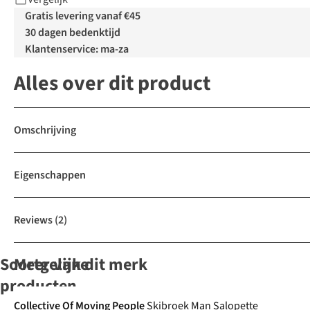
Gratis levering vanaf €45
30 dagen bedenktijd
Klantenservice: ma-za
Alles over dit product
Omschrijving
Eigenschappen
Reviews
(2)
Soortgelijke
Meer van dit merk
producten
-50%
-30%
Collective Of Moving People
Skibroek Man Salopette