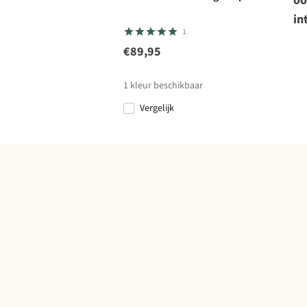
oo
in
1
€89,95
1
kleur beschikbaar
Vergelijk