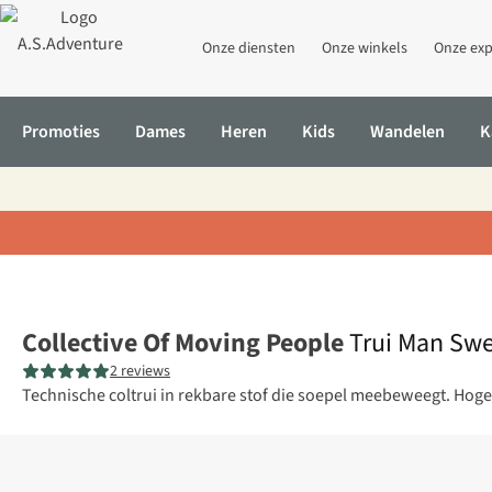
Onze diensten
Onze winkels
Onze exp
Promoties
Dames
Heren
Kids
Wandelen
K
Home
Trui Man Sweat
Collective Of Moving People
Trui Man Sw
2 reviews
Technische coltrui in rekbare stof die soepel meebeweegt. Hoge