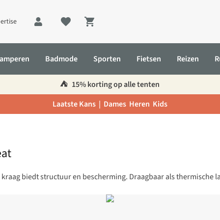
ertise
Shopping cart
amperen
Badmode
Sporten
Fietsen
Reizen
R
⛺️
15% korting op alle tenten
Laatste Kans |
Dames
Heren
Kids
eat
 kraag biedt structuur en bescherming. Draagbaar als thermische la