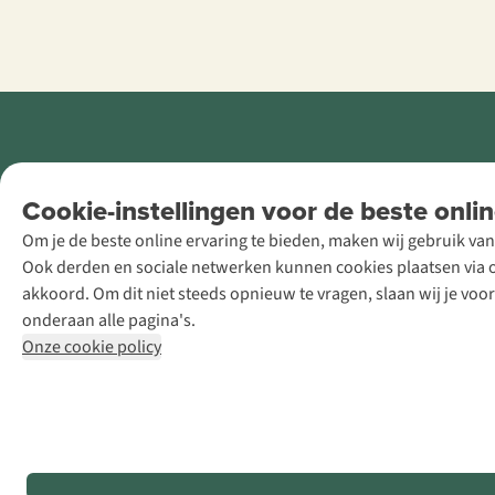
Retail Concepts
Cookie-instellingen voor de beste onlin
NV,
Om je de beste online ervaring te bieden, maken wij gebruik van
Smallandlaan
Ook derden en sociale netwerken kunnen cookies plaatsen via on
9, B-2660
akkoord. Om dit niet steeds opnieuw te vragen, slaan wij je voo
Hoboken
onderaan alle pagina's.
+32 (0)3 828
Onze cookie policy
30 15
team@asadventure.com
BTW BE
0416.762.280