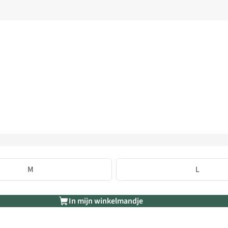
M
L
In mijn winkelmandje