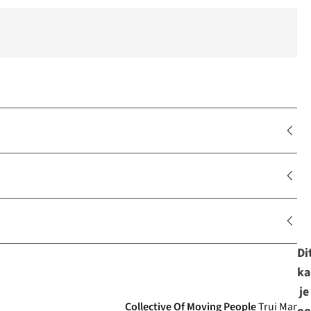
Di
ka
je
Collective Of Moving People
Trui Man S