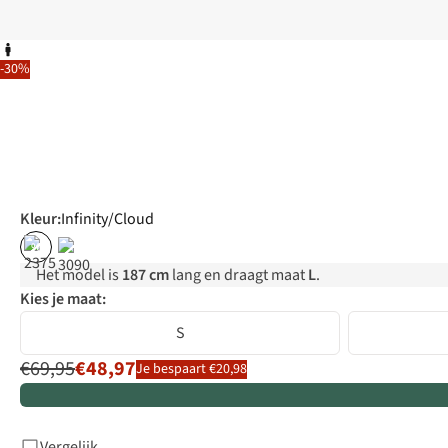
-30%
Kleur
:
Infinity/Cloud
%
Het model is
187 cm
lang en draagt maat
L
.
Kies je maat:
S
€69,95
€48,97
Je bespaart €20,98
Vergelijk