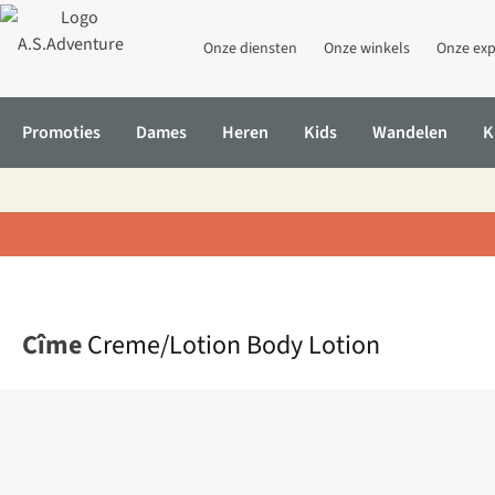
Onze diensten
Onze winkels
Onze exp
Promoties
Dames
Heren
Kids
Wandelen
K
Home
Creme/Lotion Body Lotion
Cîme
Creme/Lotion Body Lotion