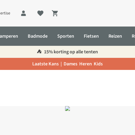
ertise
Shopping cart
amperen
Badmode
Sporten
Fietsen
Reizen
R
⛺️
15% korting op alle tenten
Laatste Kans |
Dames
Heren
Kids