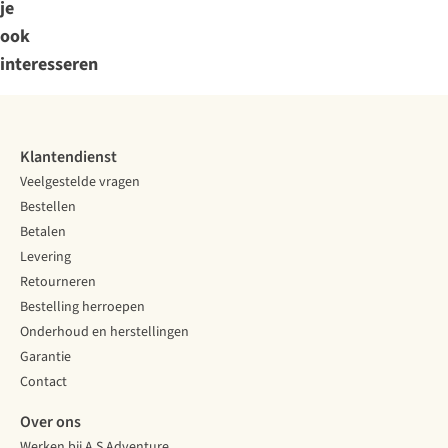
je
ook
interesseren
Klantendienst
Veelgestelde vragen
Bestellen
Betalen
Levering
Retourneren
Bestelling herroepen
Onderhoud en herstellingen
Garantie
Contact
Over ons
Werken bij A.S.Adventure