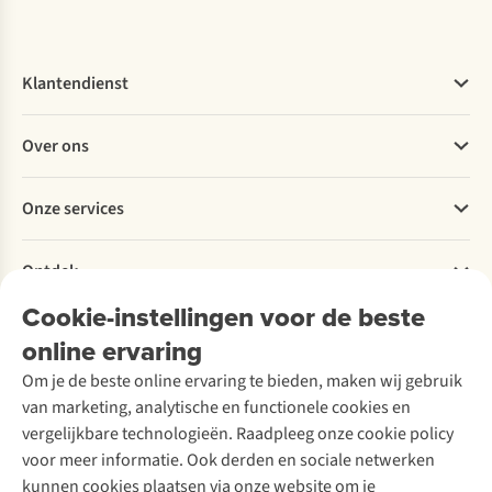
Klantendienst
Veelgestelde vragen
Over ons
Bestellen
Betalen
Werken bij A.S.Adventure
Onze services
Levering
Explore More
Retourneren
Verantwoord ondernemen
Verhuur / Skiverhuur
Bestelling herroepen
Ontdek
Over Ayacucho
Tweedehands
Onderhoud en herstellingen
Onze winkels
Cookie-instellingen voor de beste
Ski-onderhoud
A.S.Magazine
Garantie
Over A.S.Adventure
Wasservice
online ervaring
Podcast
Contact
Toegankelijkheidsverklaring
Schoenonderhoud
Explore Academy
Om je de beste online ervaring te bieden, maken wij gebruik
Schoenherstelling
Explore Camp
van marketing, analytische en functionele cookies en
Meld je aan voor de nieuwsbrief
Kledingherstelling
Gear Check
vergelijkbare technologieën. Raadpleeg onze cookie policy
Retouches
Inspiratie & advies
voor meer informatie. Ook derden en sociale netwerken
Voor bedrijven
Follow us
kunnen cookies plaatsen via onze website om je