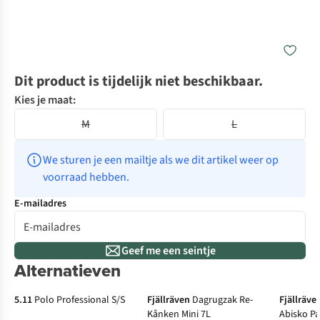
Dit product is tijdelijk niet beschikbaar.
Kies je maat:
M
L
We sturen je een mailtje als we dit artikel weer op 
voorraad hebben.
E-mailadres
Geef me een seintje
Alternatieven
-10%
5.11
Polo Professional S/S
Fjällräven
Dagrugzak Re-
Fjällräve
Kånken Mini 7L
Abisko P