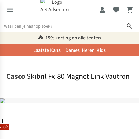
Sho
⛺️
15% korting op alle tenten
Laatste Kans |
Dames
Heren
Kids
Home
Casco
Skibril Fx-80 Magnet Link Vautron
+
-50%