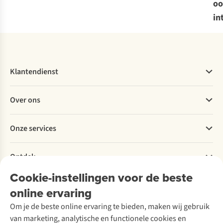
oo
in
Klantendienst
Veelgestelde vragen
Over ons
Bestellen
Betalen
Werken bij A.S.Adventure
Onze services
Levering
Explore More
Retourneren
Verantwoord ondernemen
Verhuur / Skiverhuur
Bestelling herroepen
Ontdek
Over Ayacucho
Tweedehands
Onderhoud en herstellingen
Onze winkels
Cookie-instellingen voor de beste
Ski-onderhoud
A.S.Magazine
Garantie
Over A.S.Adventure
Wasservice
online ervaring
Podcast
Contact
Toegankelijkheidsverklaring
Schoenonderhoud
Explore Academy
Om je de beste online ervaring te bieden, maken wij gebruik
Schoenherstelling
Explore Camp
van marketing, analytische en functionele cookies en
Meld je aan voor de nieuwsbrief